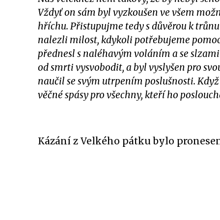
Vždyť on sám byl vyzkoušen ve všem možné
hříchu. Přistupujme tedy s důvěrou k trůn
nalezli milost, kdykoli potřebujeme pomoci
přednesl s naléhavým voláním a se slzami
od smrti vysvobodit, a byl vyslyšen pro svou
naučil se svým utrpením poslušnosti. Když t
věčné spásy pro všechny, kteří ho posloucha
Kázání z Velkého pátku bylo proneseno