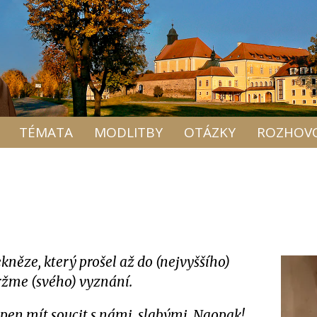
TÉMATA
MODLITBY
OTÁZKY
ROZHOV
něze, který prošel až do (nejvyššího)
 držme (svého) vyznání.
open mít soucit s námi, slabými. Naopak!