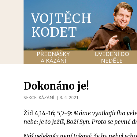
VOJTĚCH
KODET
PŘEDNÁŠKY
UVEDENÍ DO
A KÁZÁNÍ
NEDĚLE
Dokonáno je!
SEKCE:
KÁZÁNÍ
|
3. 4. 2021
Žid 4,14-16; 5,7-9:
Máme vynikajícího velek
nebe: je to Ježíš, Boží Syn. Proto se pevně
Náš velekněz není takový, že by nebyl sch