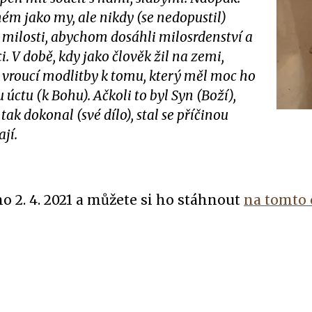
m jako my, ale nikdy (se nedopustil)
u milosti, abychom dosáhli milosrdenství a
. V době, kdy jako člověk žil na zemi,
 vroucí modlitby k tomu, který měl moc ho
 úctu (k Bohu). Ačkoli to byl Syn (Boží),
ak dokonal (své dílo), stal se příčinou
jí.
 2. 4. 2021 a můžete si ho stáhnout
na tomto 