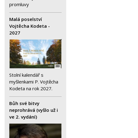
promluvy
Malá poselství
Vojtěcha Kodeta -
2027
Stolní kalendář s
myšlenkami P. Vojtěcha
Kodeta na rok 2027.
Bůh své bitvy
neprohrává (vyšlo už i
ve 2. vydání)