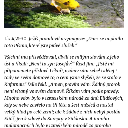
Lk 4,21-30:
Ježíš promluvil v synagoze: „Dnes se naplnilo
toto Písmo, které jste právě slyšeli.“
Všichni mu přisvědčovali, divili se milým slovům z jeho
úst a říkali: „Není to syn Josefův?“ Řekl jim: „Jistě mi
připomenete přísloví: Lékaři, uzdrav sám sebe! Udělej i
tady ve svém domově to, o čem jsme slyšeli, že se stalo v
Kafarnau.“
Dále řekl: „Amen, pravím vám: Žádný prorok
není vítaný ve svém domově. Říkám vám podle pravdy:
Mnoho vdov bylo v izraelském národě za dnů Eliášových,
kdy se nebe zavřelo na tři léta a šest měsíců a nastal
velký hlad po celé zemi; ale k žádné z nich nebyl poslán
Eliáš, jen k vdově do Sarepty v Sidónsku. A mnoho
malomocných bylo v izraelském národě za proroka