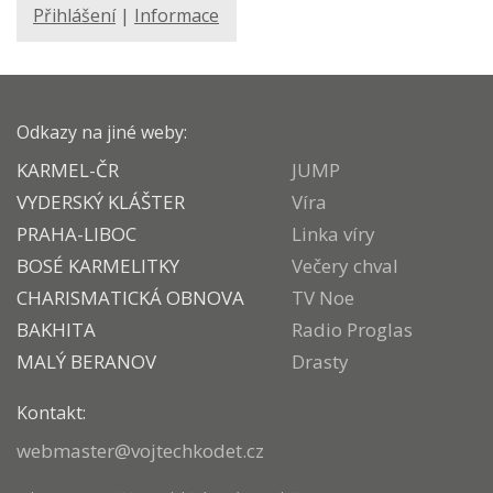
Přihlášení
|
Informace
Odkazy na jiné weby:
KARMEL-ČR
JUMP
VYDERSKÝ KLÁŠTER
Víra
PRAHA-LIBOC
Linka víry
BOSÉ KARMELITKY
Večery chval
CHARISMATICKÁ OBNOVA
TV Noe
BAKHITA
Radio Proglas
MALÝ BERANOV
Drasty
Kontakt:
webmaster@vojtechkodet.cz