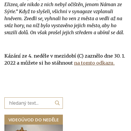
Elizea, ale nikdo z nich nebyl očištěn, jenom Náman ze
Sýrie.“ Když to slyšeli, všichni v synagoze vzplanuli
hněvem. Zvedli se, vyhnali ho ven z města a vedli až na
sráz hory, na níž bylo vystavěno jejich město, aby ho
srazili dolů. On však prošel jejich středem a ubíral se dál.
Kázání ze 4. neděle v mezidobí (C) zaznělo dne 30. 1.
2022 a můžete si ho stáhnout
na tomto odkazu.
VIDEOÚVOD DO NEDĚLE