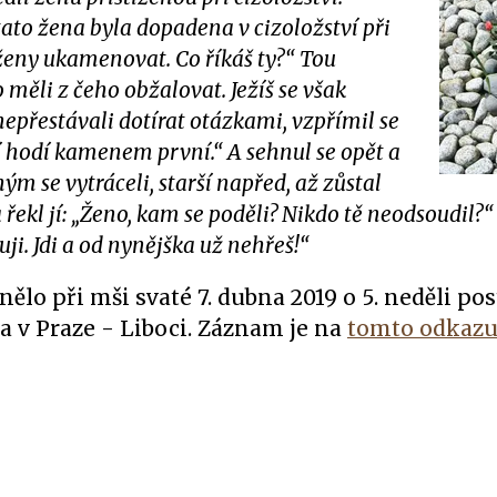
 tato žena byla dopadena v cizoložství při
ženy ukamenovat. Co říkáš ty?“ Tou
 měli z čeho obžalovat. Ježíš se však
nepřestávali dotírat otázkami, vzpřímil se
 ní hodí kamenem první.“ A sehnul se opět a
ým se vytráceli, starší napřed, až zůstal
 řekl jí: „Ženo, kam se poděli? Nikdo tě neodsoudil?
uji. Jdi a od nynějška už nehřeš!“
nělo při mši svaté 7. dubna 2019 o 5. neděli pos
a v Praze - Liboci.
Záznam je na
tomto odkazu