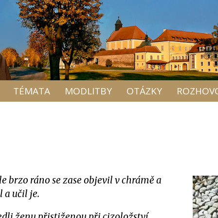
TÉMATA
MODLITBY
OTÁZKY
ROZHOV
le brzo ráno se zase objevil v chrámě a
a učil je.
li ženu přistiženou při cizoložství.