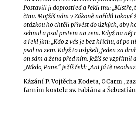
Postavili ji doprostřed a řekli mu: „Mistře,
činu. Mojžíš nám v Zákoně nařídil takové 
otázkou ho chtěli přivést do úzkých, aby ho
sehnul a psal prstem na zem.
Když na něj 
a řekl jim: „Kdo z vás je bez hříchu, ať po
psal na zem. Když to uslyšeli, jeden za druh
on sám a žena před ním. Ježíš se vzpřímil a
„Nikdo, Pane.“ Ježíš řekl: „Ani já tě neodsuz
Kázání P. Vojtěcha Kodeta, O.Carm., zaz
farním kostele sv. Fabiána a Šebestián