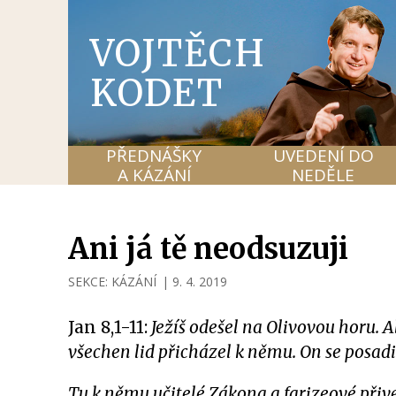
VOJTĚCH
KODET
PŘEDNÁŠKY
UVEDENÍ DO
A KÁZÁNÍ
NEDĚLE
Ani já tě neodsuzuji
SEKCE:
KÁZÁNÍ
|
9. 4. 2019
Jan 8,1-11:
Ježíš odešel na Olivovou horu. A
všechen lid přicházel k němu. On se posadil 
Tu k němu učitelé Zákona a farizeové přived