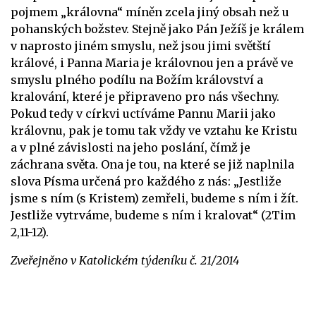
pojmem „královna“ míněn zcela jiný obsah než u
pohanských božstev. Stejně jako Pán Ježíš je králem
v naprosto jiném smyslu, než jsou jimi světští
králové, i Panna Maria je královnou jen a právě ve
smyslu plného podílu na Božím království a
kralování, které je připraveno pro nás všechny.
Pokud tedy v církvi uctíváme Pannu Marii jako
královnu, pak je tomu tak vždy ve vztahu ke Kristu
a v plné závislosti na jeho poslání, čímž je
záchrana světa. Ona je tou, na které se již naplnila
slova Písma určená pro každého z nás: „Jestliže
jsme s ním (s Kristem) zemřeli, budeme s ním i žít.
Jestliže vytrváme, budeme s ním i kralovat“ (2Tim
2,11-12).
Zveřejněno v Katolickém týdeníku č. 21/2014