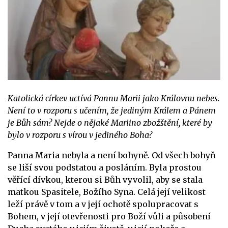
Katolická církev uctívá Pannu Marii jako Královnu nebes.
Není to v rozporu s učením, že jediným Králem a Pánem
je Bůh sám? Nejde o nějaké Mariino zbožštění, které by
bylo v rozporu s vírou v jediného Boha?
Panna Maria nebyla a není bohyně. Od všech bohyň
se liší svou podstatou a posláním. Byla prostou
věřící dívkou, kterou si Bůh vyvolil, aby se stala
matkou Spasitele, Božího Syna. Celá její velikost
leží právě v tom a v její ochotě spolupracovat s
Bohem, v její otevřenosti pro Boží vůli a působení