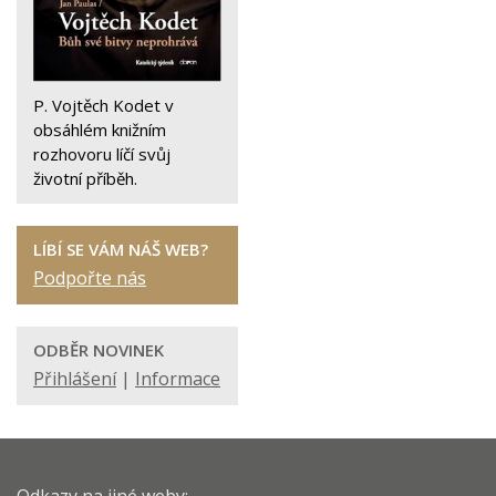
P. Vojtěch Kodet v
obsáhlém knižním
rozhovoru líčí svůj
životní příběh.
LÍBÍ SE VÁM NÁŠ WEB?
Podpořte nás
ODBĚR NOVINEK
Přihlášení
|
Informace