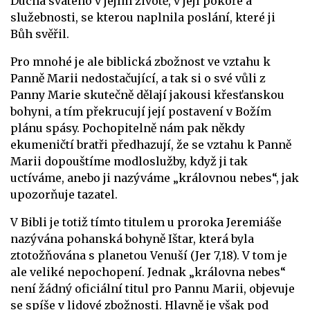
Ducha svatého v jejím životě, v její pokoře a
služebnosti, se kterou naplnila poslání, které ji
Bůh svěřil.
Pro mnohé je ale biblická zbožnost ve vztahu k
Panně Marii nedostačující, a tak si o své vůli z
Panny Marie skutečně dělají jakousi křesťanskou
bohyni, a tím překrucují její postavení v Božím
plánu spásy. Pochopitelně nám pak někdy
ekumeničtí bratři předhazují, že se vztahu k Panně
Marii dopouštíme modloslužby, když ji tak
uctíváme, anebo ji nazýváme „královnou nebes“, jak
upozorňuje tazatel.
V Bibli je totiž tímto titulem u proroka Jeremiáše
nazývána pohanská bohyně Ištar, která byla
ztotožňována s planetou Venuší (Jer 7,18). V tom je
ale veliké nepochopení. Jednak „královna nebes“
není žádný oficiální titul pro Pannu Marii, objevuje
se spíše v lidové zbožnosti. Hlavně je však pod