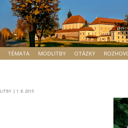
TÉMATA
MODLITBY
OTÁZKY
ROZHOV
LITBY
|
1. 8. 2015