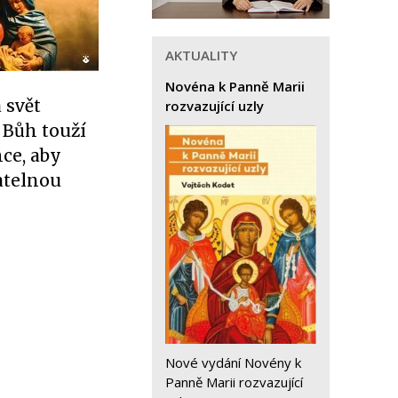
AKTUALITY
Novéna k Panně Marii
 svět
rozvazující uzly
. Bůh touží
hce, aby
atelnou
Nové vydání Novény k
Panně Marii rozvazující