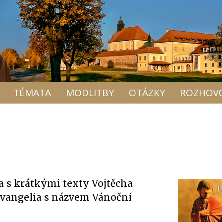
TÉMATA
MODLITBY
OTÁZKY
ROZHOV
a s krátkými texty Vojtěcha
evangelia s názvem Vánoční