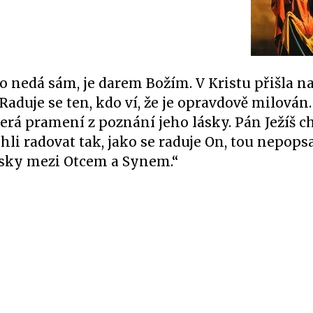
o nedá sám, je darem Božím. V Kristu přišla na
 Raduje se ten, kdo ví, že je opravdově milován
terá pramení z poznání jeho lásky. Pán Ježíš c
li radovat tak, jako se raduje On, tou nepops
ásky mezi Otcem a Synem.“