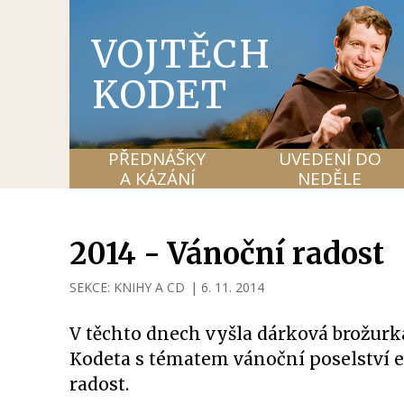
VOJTĚCH
KODET
PŘEDNÁŠKY
UVEDENÍ DO
A KÁZÁNÍ
NEDĚLE
2014 - Vánoční radost
SEKCE:
KNIHY A CD
|
6. 11. 2014
V těchto dnech vyšla dárková brožurk
Kodeta s tématem vánoční poselství 
radost.