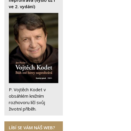
neprohrává (vyšlo už i
ve 2. vydání)
P. Vojtěch Kodet v
obsáhlém knižním
rozhovoru líčí svůj
životní příběh.
LÍBÍ SE VÁM NÁŠ WEB?