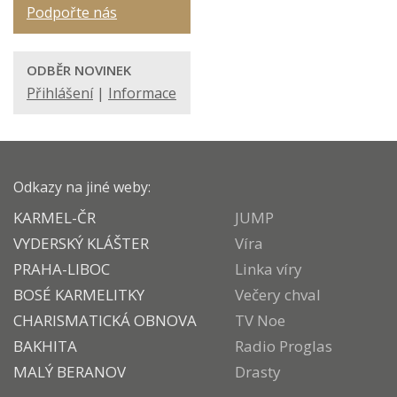
Podpořte nás
ODBĚR NOVINEK
Přihlášení
|
Informace
Odkazy na jiné weby:
KARMEL-ČR
JUMP
VYDERSKÝ KLÁŠTER
Víra
PRAHA-LIBOC
Linka víry
BOSÉ KARMELITKY
Večery chval
CHARISMATICKÁ OBNOVA
TV Noe
BAKHITA
Radio Proglas
MALÝ BERANOV
Drasty