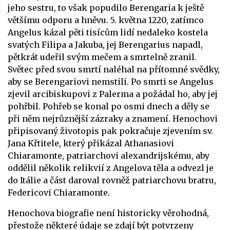
jeho sestru, to však popudilo Berengaria k ještě
většímu odporu a hněvu. 5. května 1220, zatímco
Angelus kázal pěti tisícům lidí nedaleko kostela
svatých Filipa a Jakuba, jej Berengarius napadl,
pětkrát udeřil svým mečem a smrtelně zranil.
Světec před svou smrtí naléhal na přítomné svědky,
aby se Berengariovi nemstili. Po smrti se Angelus
zjevil arcibiskupovi z Palerma a požádal ho, aby jej
pohřbil. Pohřeb se konal po osmi dnech a děly se
při něm nejrůznější zázraky a znamení. Henochovi
připisovaný životopis pak pokračuje zjevením sv.
Jana Křtitele, který přikázal Athanasiovi
Chiaramonte, patriarchovi alexandrijskému, aby
oddělil několik relikvií z Angelova těla a odvezl je
do Itálie a část daroval rovněž patriarchovu bratru,
Federicovi Chiaramonte.
Henochova biografie není historicky věrohodná,
přestože některé údaje se zdají být potvrzeny