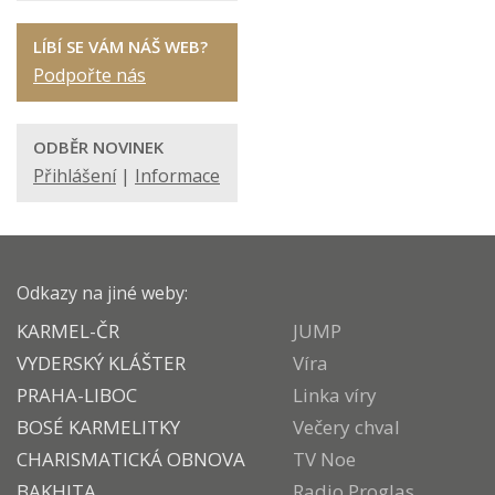
LÍBÍ SE VÁM NÁŠ WEB?
Podpořte nás
ODBĚR NOVINEK
Přihlášení
|
Informace
Odkazy na jiné weby:
KARMEL-ČR
JUMP
VYDERSKÝ KLÁŠTER
Víra
PRAHA-LIBOC
Linka víry
BOSÉ KARMELITKY
Večery chval
CHARISMATICKÁ OBNOVA
TV Noe
BAKHITA
Radio Proglas