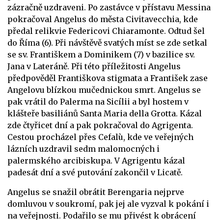
zázračně uzdraveni. Po zastávce v přístavu Messina
pokračoval Angelus do města Civitavecchia, kde
předal relikvie Federicovi Chiaramonte. Odtud šel
do Říma (6). Při návštěvě svatých míst se zde setkal
se sv. Františkem a Dominikem (7) v bazilice sv.
Jana v Lateráně. Při této příležitosti Angelus
předpověděl Františkova stigmata a František zase
Angelovu blízkou mučednickou smrt. Angelus se
pak vrátil do Palerma na Sicílii a byl hostem v
klášteře basiliánů Santa Maria della Grotta. Kázal
zde čtyřicet dní a pak pokračoval do Agrigenta.
Cestou procházel přes Cefalù, kde ve veřejných
lázních uzdravil sedm malomocných i
palermského arcibiskupa. V Agrigentu kázal
padesát dní a své putování zakončil v Licatě.
Angelus se snažil obrátit Berengaria nejprve
domluvou v soukromí, pak jej ale vyzval k pokání i
na veřejnosti. Podařilo se mu přivést k obrácení