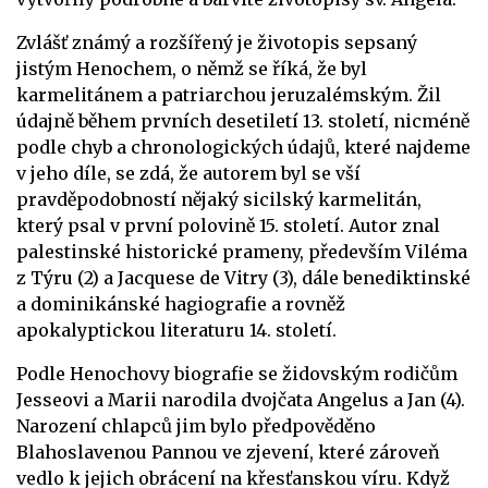
Zvlášť známý a rozšířený je životopis sepsaný
jistým Henochem, o němž se říká, že byl
karmelitánem a patriarchou jeruzalémským. Žil
údajně během prvních desetiletí 13. století, nicméně
podle chyb a chronologických údajů, které najdeme
v jeho díle, se zdá, že autorem byl se vší
pravděpodobností nějaký sicilský karmelitán,
který psal v první polovině 15. století. Autor znal
palestinské historické prameny, především Viléma
z Týru (2) a Jacquese de Vitry (3), dále benediktinské
a dominikánské hagiografie a rovněž
apokalyptickou literaturu 14. století.
Podle Henochovy biografie se židovským rodičům
Jesseovi a Marii narodila dvojčata Angelus a Jan (4).
Narození chlapců jim bylo předpověděno
Blahoslavenou Pannou ve zjevení, které zároveň
vedlo k jejich obrácení na křesťanskou víru. Když