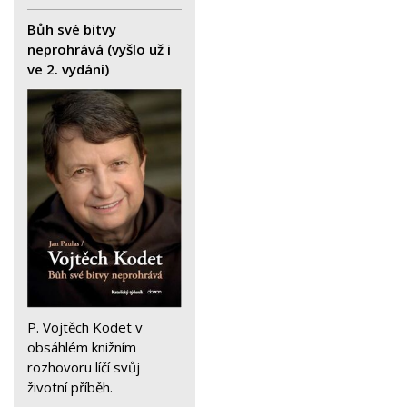
Bůh své bitvy
neprohrává (vyšlo už i
ve 2. vydání)
P. Vojtěch Kodet v
obsáhlém knižním
rozhovoru líčí svůj
životní příběh.