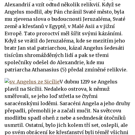
Alexandrií a vzít odtud několik relikvií. Když se
Angelus modlil, aby Pán chránil Svaté město, byla
mu zjevena slova o budoucnosti Jeruzaléma, Svaté
země a křesťanů v Egyptě, v Malé Asii a v jižní
Evropě. Tato proroctví měl šířit svými kázáními.
Když se vrátil do Jeruzaléma, kde se mezitím jeho
bratr Jan stal patriarchou, kázal Angelus šedesáti
tisícům shromážděných lidí a pak se třemi
společníky odešel do Alexandrie, kde mu
patriarcha Athanasius (5) předal zmíněné relikvie.
V dubnu 1219 se Angelus
plavil na Sicílii. Nedaleko ostrova, k němuž
směřovali, se jeho loď střetla se čtyřmi
saracénskými loděmi. Saracéni Angela a jeho druhy
přepadli, přemohli je a začali mučit. Na světcovu
modlitbu spadl oheň z nebe a sedmdesát útočníků
usmrtil. Ostatní, bylo jich kolem tří set, oslepli, ale
po svém obrácení ke křesťanství byli téměř všichni