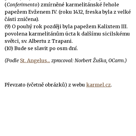
(
Conferimento
) zmírněné karmelitánské řehole
papežem Evženem IV. (roku 1432, freska byla z velké
části zničena).
(9) O pouhý rok později byla papežem Kalixtem III.
povolena karmelitánům úcta k dalšímu sicilskému
světci, sv. Albertu z Trapani.
(10) Bude se slavit po osm dní.
(Podle
St. Angelus...
zpracoval: Norbert Žuška, OCarm.)
Převzato (včetně obrázků) z webu
karmel.cz
.