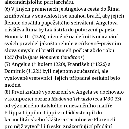
alexandrijského patriarchátu.
(6) V jiných pramenech je Angelova cesta do Říma
zmiňována v souvislosti se snahou bratří, aby jejich
Řehole dosáhla papežského schválení. Angelova
návštěva Říma by tak ústila do potvrzení papeže
Honoria III. (1226), nicméně na definitivní uznání
svých pravidel jakožto řehole v církevně-právním
slova smyslu si bratři museli počkat až do roku
1247 (bula
Quae Honorem Conditoris
).
(7) Angelus († kolem 1220), František (†1226) a
Dominik (†1221) byli nejenom současníci, ale
vysloveně vrstevníci. Jejich případné setkání bylo
možné.
(8) První známé vyobrazení sv. Angela se dochovalo
v kompozici obrazu
Madonna Trivulzio
(cca 1430-33)
od význačného italského renesančního malíře
Filippa Lippiho. Lippi v mládí vstoupil do
karmelitánského kláštera Carmine ve Florencii,
pro nějž vytvořil i fresku znázorňující předání