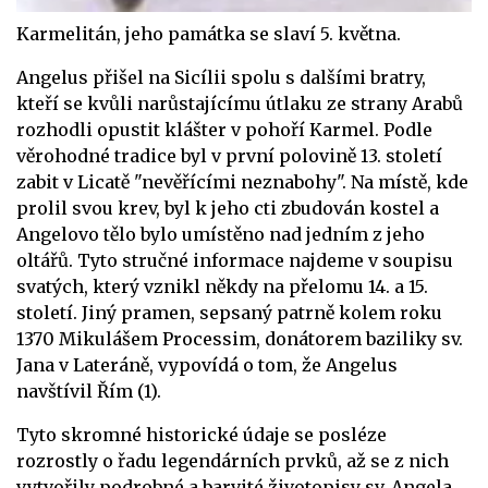
Karmelitán, jeho památka se slaví 5. května.
Angelus přišel na Sicílii spolu s dalšími bratry,
kteří se kvůli narůstajícímu útlaku ze strany Arabů
rozhodli opustit klášter v pohoří Karmel. Podle
věrohodné tradice byl v první polovině 13. století
zabit v Licatě "nevěřícími neznabohy". Na místě, kde
prolil svou krev, byl k jeho cti zbudován kostel a
Angelovo tělo bylo umístěno nad jedním z jeho
oltářů. Tyto stručné informace najdeme v soupisu
svatých, který vznikl někdy na přelomu 14. a 15.
století. Jiný pramen, sepsaný patrně kolem roku
1370 Mikulášem Processim, donátorem baziliky sv.
Jana v Lateráně, vypovídá o tom, že Angelus
navštívil Řím (1).
Tyto skromné historické údaje se posléze
rozrostly o řadu legendárních prvků, až se z nich
vytvořily podrobné a barvité životopisy sv. Angela.