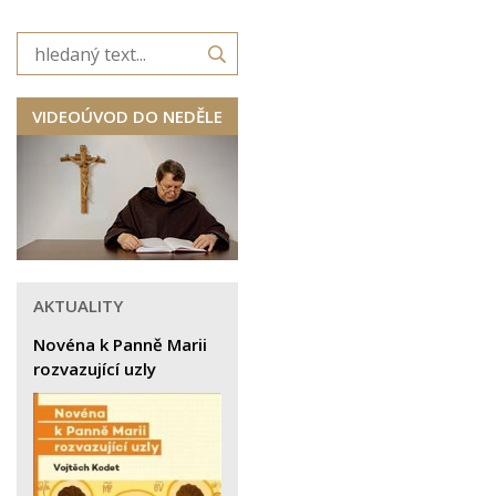
VIDEOÚVOD DO NEDĚLE
AKTUALITY
Novéna k Panně Marii
rozvazující uzly