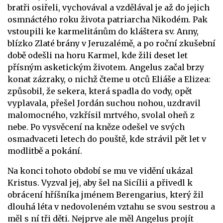
bratři osiřeli, vychovával a vzdělával je až do jejich
osmnáctého roku života patriarcha Nikodém. Pak
vstoupili ke karmelitánům do kláštera sv. Anny,
blízko Zlaté brány v Jeruzalémě, a po roční zkušební
době odešli na horu Karmel, kde žili deset let
přísným asketickým životem. Angelus začal brzy
konat zázraky, o nichž čteme u otců Eliáše a Elizea:
způsobil, že sekera, která spadla do vody, opět
vyplavala, přešel Jordán suchou nohou, uzdravil
malomocného, vzkřísil mrtvého, svolal oheň z
nebe. Po vysvěcení na kněze odešel ve svých
osmadvaceti letech do pouště, kde strávil pět let v
modlitbě a pokání.
Na konci tohoto období se mu ve vidění ukázal
Kristus. Vyzval jej, aby šel na Sicílii a přivedl k
obrácení hříšníka jménem Berengarius, který žil
dlouhá léta v nedovoleném vztahu se svou sestrou a
měl s ní tři děti. Nejprve ale měl Angelus projít