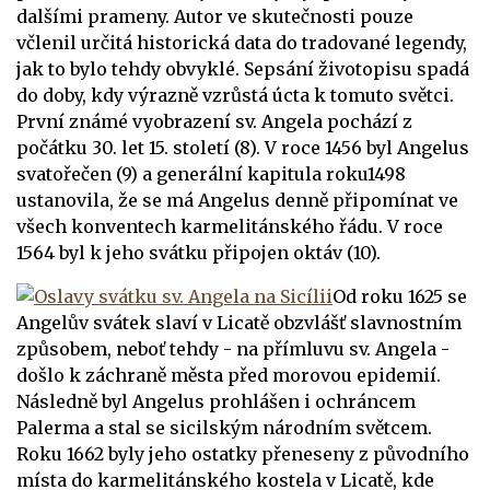
dalšími prameny. Autor ve skutečnosti pouze
včlenil určitá historická data do tradované legendy,
jak to bylo tehdy obvyklé. Sepsání životopisu spadá
do doby, kdy výrazně vzrůstá úcta k tomuto světci.
První známé vyobrazení sv. Angela pochází z
počátku 30. let 15. století (8). V roce 1456 byl Angelus
svatořečen (9) a generální kapitula roku1498
ustanovila, že se má Angelus denně připomínat ve
všech konventech karmelitánského řádu. V roce
1564 byl k jeho svátku připojen oktáv (10).
Od roku 1625 se
Angelův svátek slaví v Licatě obzvlášť slavnostním
způsobem, neboť tehdy - na přímluvu sv. Angela -
došlo k záchraně města před morovou epidemií.
Následně byl Angelus prohlášen i ochráncem
Palerma a stal se sicilským národním světcem.
Roku 1662 byly jeho ostatky přeneseny z původního
místa do karmelitánského kostela v Licatě, kde