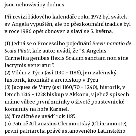
jsou uchovávány dodnes.
Při revizi řádového kalendáře roku 1972 byl svátek
sv. Angela vypuštěn, ale po přezkoumání tradice byl
v roce 1986 opět obnoven a slaví se 5. května.
(1) Jedná se o Processiho pojednání
Brevis narratio de
Scala Pilati
, kde autor uvádí, že "S. Angelus
Carmelita genibus flexis Scalam sanctam non sine
lacrymis veneratur".
(2) Vilém z Týru (asi 1130 - 1186), jeruzalémský
historik, kronikář a arcibiskup v Týru.
(3) Jacques de Vitry (asi 1160/70 - 1240), historik, v
letech 1216 - 1228 biskup v Akkonu, v jehož spisech
máme vůbec první zmínky o životě poustevnické
komunity na hoře Karmel.
(4) Tradičně se uvádí rok 1185.
(5) Patrně Athanasius Clermontský (Chiaramonte),
první patriarcha právě ustanoveného Latinského