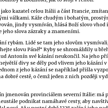
jako kazatel celou Itálii a část Francie, zmíta
ými válkami. Káže chudým i bohatým, prostý
vován, jindy vysmíván, hlásá Boží slovo vhod 
e jeho slova zázraky a znameními.
ání rybám. Lidé se tam jeho slovům vysmívali,
chejte slovu Páně!“ Ryby se shromáždily u bře
kud Antonín své kázání neukončil. Na jeho p
ejvětší divy se děly pod vlivem jeho kázání v
jednom z jeho kázání se například přišla vyzpo
a dobré cestě, o čemž jeden z nich později vyd
onín jmenován provinciálem severní Itálie: má
neustále podnikat namáhavé cesty, aby navštívi