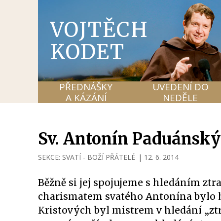
VOJTĚCH
KODET
PŘEDNÁŠKY
UVEDENÍ DO
A KÁZÁNÍ
NEDĚLE
Sv. Antonín Paduánský 
SEKCE:
SVATÍ - BOŽÍ PŘÁTELÉ
|
12. 6. 2014
Běžně si jej spojujeme s hledáním zt
charismatem svatého Antonína bylo h
Kristových byl mistrem v hledání „zt