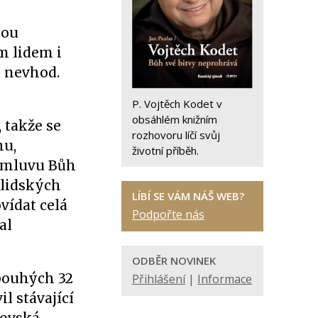
nou
m lidem i
i nevhod.
P. Vojtěch Kodet v
obsáhlém knižním
 takže se
rozhovoru líčí svůj
hu,
životní příběh.
římluvu Bůh
 lidských
LÍBÍ SE VÁM NÁŠ WEB?
vídat celá
Podpořte nás
al
ODBĚR NOVINEK
 pouhých 32
Přihlášení
|
Informace
l stávající