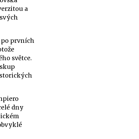
adovská
erzitou a
 svých
 po prvních
otože
ého světce.
biskup
storických
mpiero
celé dny
stickém
 obvyklé