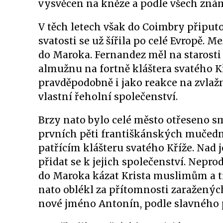
vysvěcen na kněze a podle všech znám
V těch letech však do Coimbry připutov
svatosti se už šířila po celé Evropě. 
do Maroka. Fernandez měl na starosti 
almužnu na fortně kláštera svatého K
pravděpodobně i jako reakce na zvlažn
vlastní řeholní společenství.
Brzy nato bylo celé město otřeseno s
prvních pěti františkánských mučedn
patřícím klášteru svatého Kříže. Nad
přidat se k jejich společenství. Nepro
do Maroka kázat Krista muslimům a t
nato oblékl za přítomnosti zaraženýc
nové jméno Antonín, podle slavného 