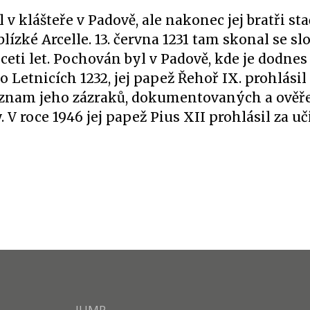
 v klášteře v Padově, ale nakonec jej bratři sta
blízké Arcelle. 13. června 1231 tam skonal se s
ceti let. Pochován byl v Padově, kde je dodnes
o Letnicích 1232, jej papež Řehoř IX. prohlásil
ý seznam jeho zázraků, dokumentovaných a ově
 roce 1946 jej papež Pius XII prohlásil za uč
JUMP