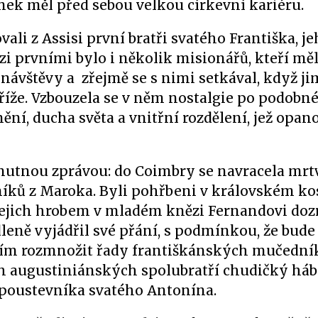
ek měl před sebou velkou církevní kariéru.
ali z Assisi první bratři svatého Františka, j
Mezi prvními bylo i několik misionářů, kteří m
návštěvy a zřejmě se s nimi setkával, když ji
říže. Vzbouzela se v něm nostalgie po podobné
ění, ducha světa a vnitřní rozdělení, jež opan
mutnou zprávou: do Coimbry se navracela mrtv
íků z Maroka. Byli pohřbeni v královském ko
 jejich hrobem v mladém knězi Fernandovi doz
dleně vyjádřil své přání, s podmínkou, že bude
ím rozmnožit řady františkánských mučedníků
h augustiniánských spolubratří chudičký hábit
poustevníka svatého Antonína.