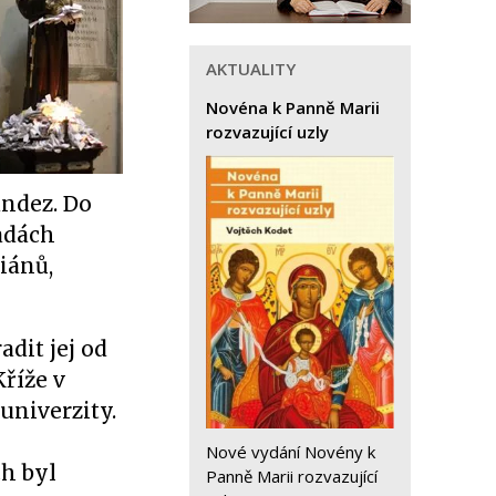
AKTUALITY
Novéna k Panně Marii
rozvazující uzly
andez. Do
sadách
iánů,
adit jej od
Kříže v
univerzity.
Nové vydání Novény k
ch byl
Panně Marii rozvazující