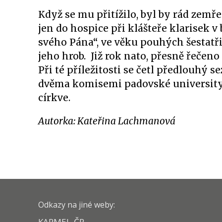
Když se mu přitížilo, byl by rád zemřel
jen do hospice při klášteře klarisek v 
svého Pána“, ve věku pouhých šestatři
jeho hrob. Již rok nato, přesně řečeno 
Při té příležitosti se četl předlouh
dvěma komisemi padovské university. V
církve.
Autorka: Kateřina Lachmanová
Odkazy na jiné weby:
KARMEL-ČR