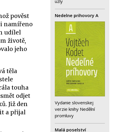
uzly
Nedelne prihovory A
ehož pověst
ěli namířeno
m udílel
m životě,
ovalo jeho
á těla
stele
rála touha
 smět odjet
Vydanie slovenskej
. Již den
verzie knihy Nedělní
 a přijal
promluvy
Malá poselství