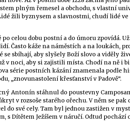
al nové. Až v postní době 1228 začíná jeho p
tem plným řemesel a obchodu, s vlastní univ
idé žili byznysem a slavnostmi, chudí lidé ve
 po celou dobu postní a do úmoru zpovídá. Už
 lidí. Často káže na náměstích a na loukách, pr
se sbíhají, aby slyšely Boží slovo a viděly živ
ž v noci, aby si zajistili místa. Chodí na ně i 
va série postních kázání znamenala podle hi
, „znovunastolení křesťanství v Padově“.
mocný Antonín stáhnul do poustevny Camposa
 úkryt v rozsoše starého ořechu. V něm se pak 
acel do své cely. Tam byl jednou zastižen v my
m, s Dítětem Ježíšem v náručí. Odtud pochází