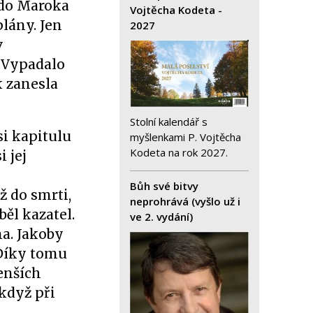
 do Maroka
Vojtěcha Kodeta -
plány. Jen
2027
v
. Vypadalo
k zanesla
Stolní kalendář s
si kapitulu
myšlenkami P. Vojtěcha
Kodeta na rok 2027.
 jej
Bůh své bitvy
ž do smrti,
neprohrává (vyšlo už i
ěl kazatel.
ve 2. vydání)
na. Jakoby
 Díky tomu
menších
 když při