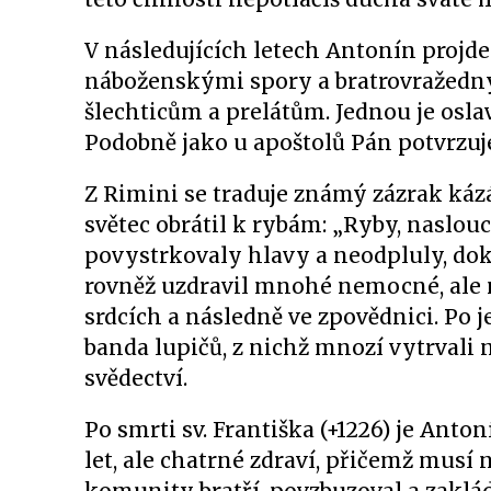
V následujících letech Antonín projde 
náboženskými spory a bratrovražedn
šlechticům a prelátům. Jednou je osla
Podobně jako u apoštolů Pán potvrzuj
Z Rimini se traduje známý zázrak káz
světec obrátil k rybám: „Ryby, naslou
povystrkovaly hlavy a neodpluly, do
rovněž uzdravil mnohé nemocné, ale n
srdcích a následně ve zpovědnici. Po 
banda lupičů, z nichž mnozí vytrvali n
svědectví.
Po smrti sv. Františka (+1226) je Ant
let, ale chatrné zdraví, přičemž musí 