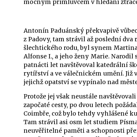
mocným přímluvcem v hledání ztrace
Antonín Paduánský překvapivě vůbec n
z Padovy, tam strávil až poslední dva
šlechtického rodu, byl synem Martina
Alfonse I., a jeho ženy Marie. Narodil
patnácti let navštěvoval katedrální šk
rytířství a ve válečnickém umění. Již 
jejichž opatství se vypínalo nad měst
Protože jej však neustále navštěvovali
započaté cesty, po dvou letech požádal
Coimbře, což bylo tehdy vyhlášené ku
Tam strávil asi osm let studiem Písma
neuvěřitelné paměti a schopnosti pře