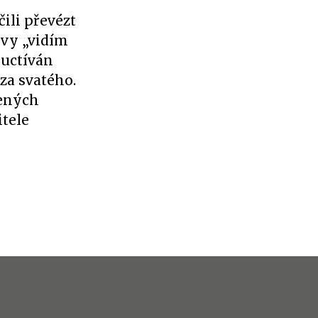
čili převézt
lovy „vidím
 uctíván
 za svatého.
řených
itele