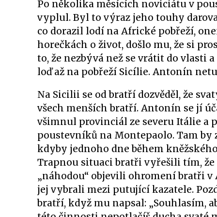
Po několika měsících noviciátu v pou
vyplul. Byl to výraz jeho touhy darov
co dorazil lodí na Africké pobřeží, on
horečkách o život, došlo mu, že si pr
to, že nezbývá než se vrátit do vlasti
loď až na pobřeží Sicílie. Antonín netu
Na Sicilii se od bratří dozvěděl, že sv
všech menších bratří. Antonín se jí úč
všimnul provinciál ze severu Itálie a 
poustevníků na Montepaolo. Tam by zř
kdyby jednoho dne během kněžského sv
Trapnou situaci bratři vyřešili tím, 
„náhodou“ objevili ohromení bratři v
jej vybrali mezi putující kazatele. Po
bratří, když mu napsal: „Souhlasím, a
této činnosti nepotlačíš ducha svaté mo