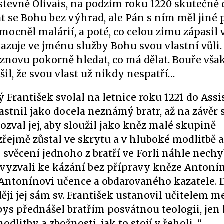
stevně Olivais, na podzim roku 1220 skutečně
at se Bohu bez výhrad, ale Pán s ním měl jiné 
emocněl malárií, a poté, co celou zimu zápasil 
osazuje ve jménu služby Bohu svou vlastní vůli
 a znovu pokorně hledat, co má dělat. Bouře vša
šil, že svou vlast už nikdy nespatří…
atý František svolal na letnice roku 1221 do Assi
astnil jako docela neznámý bratr, až na závěr si
pozval jej, aby sloužil jako kněz malé skupině
ejmě zůstal ve skrytu a v hluboké modlitbě a
ěcení jednoho z bratří ve Forli náhle nechyb
že vyzvali ke kázání bez přípravy kněze Antoní
 Antonínovi učence a obdarovaného kazatele.
zději jej sám sv. František ustanovil učitelem 
bys přednášel bratřím posvátnou teologii, jen
dlitby a zbožnosti, jak to stojí v řeholi. “