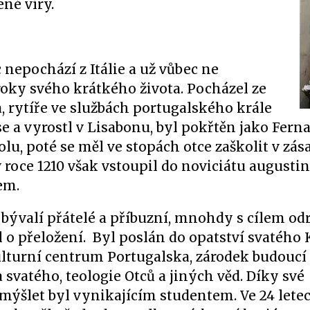
né víry.
epochází z Itálie a už vůbec ne
 roky svého krátkého života. Pocházel ze
, rytíře ve službách portugalského krále
 se a vyrostl v Lisabonu, byl pokřtěn jako Fern
olu, poté se měl ve stopách otce zaškolit v zá
v roce 1210 však vstoupil do noviciátu augustin
em.
 bývalí přátelé a příbuzní, mnohdy s cílem odr
 o přeložení. Byl poslán do opatství svatého 
lturní centrum Portugalska, zárodek budoucí 
 svatého, teologie Otců a jiných věd. Díky své
mýšlet byl vynikajícím studentem. Ve 24 lete