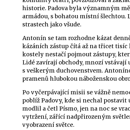
komunity bratří, povzbuzoval a zaklád
historie. Padova byla významným měs
armádou, s bohatou místní šlechtou. L
strastech jako všude.
Antonín se tam rozhodne kázat denně
kázáních zástup čítá až na třicet tisíc
kostely nestačí pojmout zástupy, které 
Lidé zavírají obchody, mnozí vstávají u
s veškerým duchovenstvem. Antoníno
pramenů hlubokou náboženskou obrodu
Po vyčerpávající misii se vážně ne
poblíž Padovy, kde si nechal postavit
modlil a četl Písmo, jen na noc se vr
vytržení, zářící nadpřirozeným světle
vyobrazení světce.