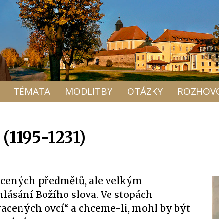
TÉMATA
MODLITBY
OTÁZKY
ROZHOV
(1195-1231)
racených předmětů, ale velkým
lásání Božího slova. Ve stopách
racených ovcí“ a chceme-li, mohl by být