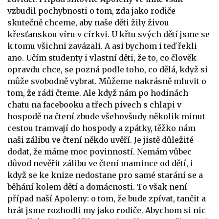
vzbudil pochybnosti o tom, zda jako rodiče
skutečně chceme, aby naše děti žily živou
křesťanskou víru v církvi. U křtu svých dětí jsme se
k tomu všichni zavázali. A asi bychom i teď řekli
ano. Učím studenty i vlastní děti, že to, co člověk
opravdu chce, se pozná podle toho, co dělá, když si
může svobodně vybrat. Můžeme nakrásně mluvit o
tom, že rádi čteme. Ale když nám po hodinách
chatu na facebooku a třech pivech s chlapi v
hospodě na čtení zbude všehovšudy několik minut
cestou tramvají do hospody a zpátky, těžko nám
naši zálibu ve čtení někdo uvěří. Je jistě důležité
dodat, že máme moc povinností. Nemám vůbec
důvod nevěřit zálibu ve čtení mamince od dětí, i
když se ke knize nedostane pro samé starání se a
běhání kolem dětí a domácnosti. To však není
případ naší Apoleny: o tom, že bude zpívat, tančit a
hrát jsme rozhodli my jako rodiče. Abychom si nic