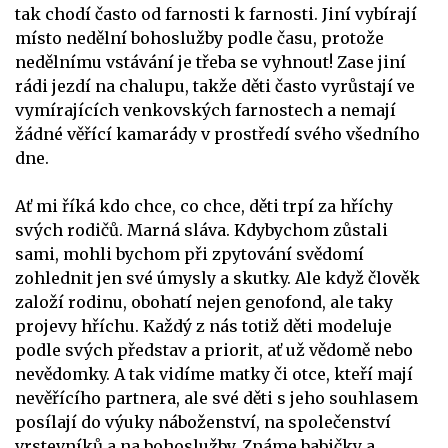
tak chodí často od farnosti k farnosti. Jiní vybírají
místo nedělní bohoslužby podle času, protože
nedělnímu vstávání je třeba se vyhnout! Zase jiní
rádi jezdí na chalupu, takže děti často vyrůstají ve
vymírajících venkovských farnostech a nemají
žádné věřící kamarády v prostředí svého všedního
dne.
Ať mi říká kdo chce, co chce, děti trpí za hříchy
svých rodičů. Marná sláva. Kdybychom zůstali
sami, mohli bychom při zpytování svědomí
zohlednit jen své úmysly a skutky. Ale když člověk
založí rodinu, obohatí nejen genofond, ale taky
projevy hříchu. Každý z nás totiž děti modeluje
podle svých představ a priorit, ať už vědomě nebo
nevědomky. A tak vidíme matky či otce, kteří mají
nevěřícího partnera, ale své děti s jeho souhlasem
posílají do výuky náboženství, na společenství
vrstevníků a na bohoslužby. Známe babičky a