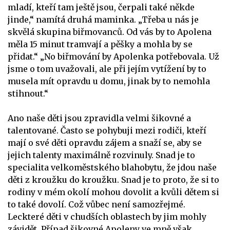
mladí, kteří tam ještě jsou, čerpali také někde
jinde,“ namítá druhá maminka. „Třeba u nás je
skvělá skupina biřmovanců. Od vás by to Apolena
měla 15 minut tramvají a pěšky a mohla by se
přidat.“ „No biřmování by Apolenka potřebovala. Už
jsme o tom uvažovali, ale při jejím vytížení by to
musela mít opravdu u domu, jinak by to nemohla
stihnout.“
Ano naše děti jsou zpravidla velmi šikovné a
talentované. Často se pohybuji mezi rodiči, kteří
mají o své děti opravdu zájem a snaží se, aby se
jejich talenty maximálně rozvinuly. Snad je to
specialita velkoměstského blahobytu, že jdou naše
děti z kroužku do kroužku. Snad je to proto, že si to
rodiny v mém okolí mohou dovolit a kvůli dětem si
to také dovolí. Což vůbec není samozřejmé.
Leckteré děti v chudších oblastech by jim mohly
závidět. Případ šikovné Apoleny ve mně však