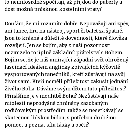
to nemilosrdně spočítají, až přijdou do puberty a
dost možná prásknou kostelními vraty?
Doufám, že mi rozumíte dobře. Nepovažuji ani zpěv,
ani tanec, hru na nástroj, sport či balet za špatné.
Jsou to krásné a důležité dovednosti, které člověka
rozvíjejí. Jen se bojím, aby z naší pozornosti
nezmizelo to úplně základní: přátelství s Bohem.
Bojím se, že je náš umírající západní svět ohrožený
fascinací ideálem anglicky zpívajících kýčovitě
vysportovaných tanečníků, kteří zůstávají na svůj
život sami. Kteří neměli příležitost zakusit jednání
živého Boha. Dáváme svým dětem tuto příležitost?
Přinášíme je v modlitbě Bohu? Nezůstávají naše
ratolesti neprodyšně chráněny zazobaným
rodičovským prostředím, takže se nesetkávají se
skutečnou lidskou bídou, s potřebou druhému
pomoct a poznat sílu lásky a oběti?