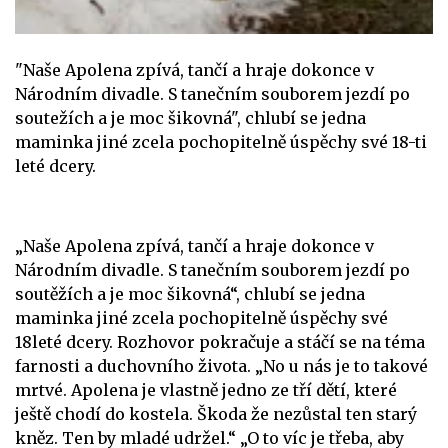
"Naše Apolena zpívá, tančí a hraje dokonce v
Národním divadle. S tanečním souborem jezdí po
soutežích a je moc šikovná", chlubí se jedna
maminka jiné zcela pochopitelně úspěchy své 18-ti
leté dcery.
„Naše Apolena zpívá, tančí a hraje dokonce v
Národním divadle. S tanečním souborem jezdí po
soutěžích a je moc šikovná“, chlubí se jedna
maminka jiné zcela pochopitelně úspěchy své
18leté dcery. Rozhovor pokračuje a stáčí se na téma
farnosti a duchovního života. „No u nás je to takové
mrtvé. Apolena je vlastně jedno ze tří dětí, které
ještě chodí do kostela. Škoda že nezůstal ten starý
kněz. Ten by mladé udržel.“ „O to víc je třeba, aby