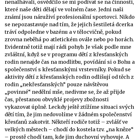
nenalhávali, osvědčilo se mi podívat se na činnosti,
které naše děti dělají ve volném čase. Jedni naši
známí jsou náruživí profesionální sportovci. Nikdo
se nepozastavuje nad tím, že jejich šestiletá dcerka
tráví odpoledne v bazénu a v tělocvičně, pokud
zrovna neběhá po atletickém ovále nebo po horách.
Evidentně totiž mají rádi pohyb. Je však podle mne
zvláštní, když se v programu dětí z křesťanských
rodin nenajde čas na modlitbu, povídání si o Bohu a
společenství s křesťanskými vrstevníky. Pokud se
aktivity dětí z křesťanských rodin odlišují od těch z
rodin „nekřesťanských“ pouze návštěvou
„povinné“ nedělní mše, nedivme se, že až přijde
čas, přestanou obvyklé projevy zbožnosti
vykazovat úplně. Leckdy ještě ztížíme situaci svých
dětí tím, že jim nedovolíme v žádném společenství
křesťanů zakotvit. Někteří rodiče totiž – zvlášť ve
velkých městech – chodí do kostela tzv. „na kněze“
– prostě chodí tam, kde jim duchovní vyhovuje. A