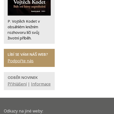
P. Vojtěch Kodet v
obsáhlém knižním
rozhovoru líčí svůj
životní příběh.
LÍBÍ SE VÁM NÁŠ WEB?
Podpořte nás
ODBĚR NOVINEK
Přihlášení
|
Informace
Odkazy na jiné weby: