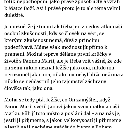
tolik nepochopení, jako právě způsob úcty a vztah
k Matce Boží. Asi i právě proto je to ale téma velmi
důležité.
Je možné, že je tomu tak třeba jen z nedostatku naší
osobní zkušenosti, kdy se člověk na věci, se
kterými zkušenost nemá, dívá z principu
podezřívavě. Máme však možnost jít přímo k
prameni. Možná teprve děláme první krůčky v
životě s Pannou Marií, ale je třeba vzít vážně, že zde
na zemi nikdo neznal Ježíše jako ona, nikdo mu
nerozuměl jako ona, nikdo mu nebyl blíže než ona a
nikdo se neúčastnil Jeho tajemství záchrany
člověka tak, jako ona.
Mohu se tedy ptát Ježíše, co On zamýšlel, když
Pannu Marii svěřil Janovi jakou svou matku a naši
Matku. Bůh jí toto místo a poslání dal - a na nás je,
jestli ji přijmeme, s jakou velkorysostí ji přijmeme
a jestli se jí necháme uvádět do života s Bohem.