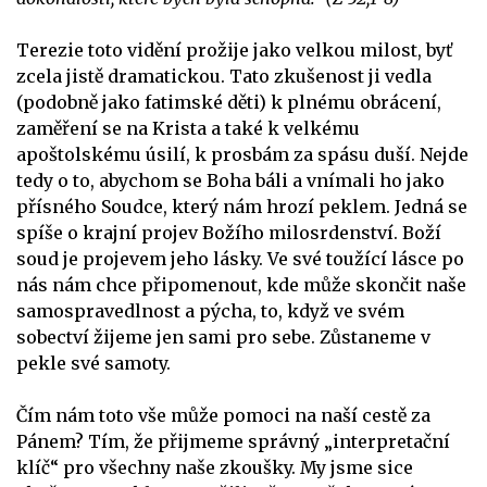
Terezie toto vidění prožije jako velkou milost, byť
zcela jistě dramatickou. Tato zkušenost ji vedla
(podobně jako fatimské děti) k plnému obrácení,
zaměření se na Krista a také k velkému
apoštolskému úsilí, k prosbám za spásu duší. Nejde
tedy o to, abychom se Boha báli a vnímali ho jako
přísného Soudce, který nám hrozí peklem. Jedná se
spíše o krajní projev Božího milosrdenství. Boží
soud je projevem jeho lásky. Ve své toužící lásce po
nás nám chce připomenout, kde může skončit naše
samospravedlnost a pýcha, to, když ve svém
sobectví žijeme jen sami pro sebe. Zůstaneme v
pekle své samoty.
Čím nám toto vše může pomoci na naší cestě za
Pánem? Tím, že přijmeme správný „interpretační
klíč“ pro všechny naše zkoušky. My jsme sice