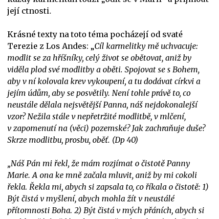
její ctnosti.
Krásné texty na toto téma pocházejí od svaté
Terezie z Los Andes: „
Cíl karmelitky mě uchvacuje:
modlit se za hříšníky, celý život se obětovat, aniž by
viděla plod své modlitby a oběti. Spojovat se s Bohem,
aby v ní kolovala krev vykoupení, a tu dodávat církvi a
jejím údům, aby se posvětily. Není tohle právě to, co
neustále dělala nejsvětější Panna, náš nejdokonalejší
vzor? Nežila stále v nepřetržité modlitbě, v mlčení,
v zapomenutí na (věci) pozemské? Jak zachraňuje duše?
Skrze modlitbu, prosbu, oběť. (Dp 40)
„Náš Pán mi řekl, že mám rozjímat o čistotě Panny
Marie. A ona ke mně začala mluvit, aniž by mi cokoli
řekla. Řekla mi, abych si zapsala to, co říkala o čistotě: 1)
Být čistá v myšlení, abych mohla žít v neustálé
přítomnosti Boha. 2) Být čistá v mých přáních, abych si