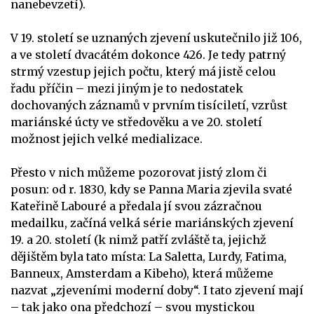
nanebevzetí).
V 19. století se uznaných zjevení uskutečnilo již 106,
a ve století dvacátém dokonce 426. Je tedy patrný
strmý vzestup jejich počtu, který má jistě celou
řadu příčin – mezi jiným je to nedostatek
dochovaných záznamů v prvním tisíciletí, vzrůst
mariánské úcty ve středověku a ve 20. století
možnost jejich velké medializace.
Přesto v nich můžeme pozorovat jistý zlom či
posun: od r. 1830, kdy se Panna Maria zjevila svaté
Kateřině Labouré a předala jí svou zázračnou
medailku, začíná velká série mariánských zjevení
19. a 20. století (k nimž patří zvláště ta, jejichž
dějištěm byla tato místa: La Saletta, Lurdy, Fatima,
Banneux, Amsterdam a Kibeho), která můžeme
nazvat „zjeveními moderní doby“. I tato zjevení mají
– tak jako ona předchozí – svou mystickou