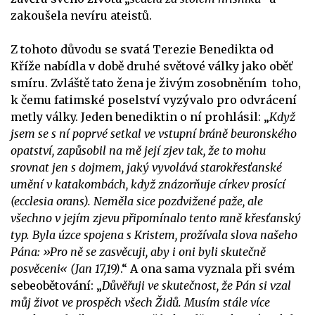
zakoušela nevíru ateistů.
Z tohoto důvodu se svatá Terezie Benedikta od
Kříže nabídla v době druhé světové války jako oběť
smíru. Zvláště tato žena je živým zosobněním toho,
k čemu fatimské poselství vyzývalo pro odvrácení
metly války. Jeden benediktin o ní prohlásil: „
Když
jsem se s ní poprvé setkal ve vstupní bráně beuronského
opatství, zapůsobil na mě její zjev tak, že to mohu
srovnat jen s dojmem, jaký vyvolává starokřesťanské
umění v katakombách, když znázorňuje církev prosící
(ecclesia orans). Neměla sice pozdvižené paže, ale
všechno v jejím zjevu připomínalo tento raně křesťanský
typ. Byla úzce spojena s Kristem, prožívala slova našeho
Pána: »Pro ně se zasvěcuji, aby i oni byli skutečně
posvěceni« (Jan 17,19)
.“ A ona sama vyznala při svém
sebeobětování: „
Důvěřuji ve skutečnost, že Pán si vzal
můj život ve prospěch všech Židů. Musím stále více