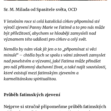
Sr. M. Milada od Spasitele světa, OCD
V letošním roce si celá katolická církev připomíná sté
výročí zjevení Panny Marie ve Fatimě a to pro nás může
být příležitostí, abychom se hlouběji zamysleli nad
významem této události pro církev a celý svět.
Nemělo by nám však jít jen o to „připomínat si věci
minulé“ – chtěla bych se spolu s vámi zároveň zamyslet
nad poselstvím a výzvami, jaké Fatima může přinášet
pro náš přítomný duchovní život, a také najít souvislosti,
které existují mezi fatimským zjevením a
karmelitánskou spiritualitou
.
Průběh fatimských zjevení
Nejprve si stručně připomeňme průběh fatimských