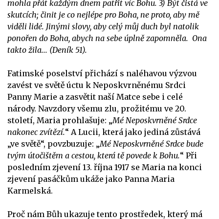
mohla přát každým dnem patřit víc Bohu. 3) Být čistá ve
skutcích; činit je co nejlépe pro Boha, ne proto, aby mě
viděli lidé. Jinými slovy, aby celý můj duch byl natolik
ponořen do Boha, abych na sebe úplně zapomněla. Ona
takto žila... (Deník 51).
Fatimské poselství přichází s naléhavou výzvou
zavést ve světě úctu k Neposkvrněnému Srdci
Panny Marie a zasvětit naší Matce sebe i celé
národy. Navzdory všemu zlu, prožitému ve 20.
století, Maria prohlašuje: „
Mé Neposkvrněné Srdce
nakonec zvítězí.
“ A Lucii, která jako jediná zůstává
„ve světě“, povzbuzuje: „
Mé Neposkvrněné Srdce bude
tvým útočištěm a cestou, která tě povede k Bohu.
“ Při
posledním zjevení 13. října 1917 se Maria na konci
zjevení pasáčkům ukáže jako Panna Maria
Karmelská.
Proč nám Bůh ukazuje tento prostředek, který má