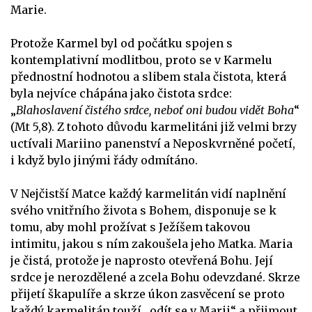
Marie.
Protože Karmel byl od počátku spojen s
kontemplativní modlitbou, proto se v Karmelu
přednostní hodnotou a slibem stala čistota, která
byla nejvíce chápána jako čistota srdce:
„
Blahoslavení čistého srdce, neboť oni budou vidět Boha
“
(Mt 5,8). Z tohoto důvodu karmelitáni již velmi brzy
uctívali Mariino panenství a Neposkvrněné početí,
i když bylo jinými řády odmítáno.
V Nejčistší Matce každý karmelitán vidí naplnění
svého vnitřního života s Bohem, disponuje se k
tomu, aby mohl prožívat s Ježíšem takovou
intimitu, jakou s ním zakoušela jeho Matka. Maria
je čistá, protože je naprosto otevřená Bohu. Její
srdce je nerozdělené a zcela Bohu odevzdané. Skrze
přijetí škapulíře a skrze úkon zasvěcení se proto
každý karmelitán touží „odít se v Marii“ a přijmout