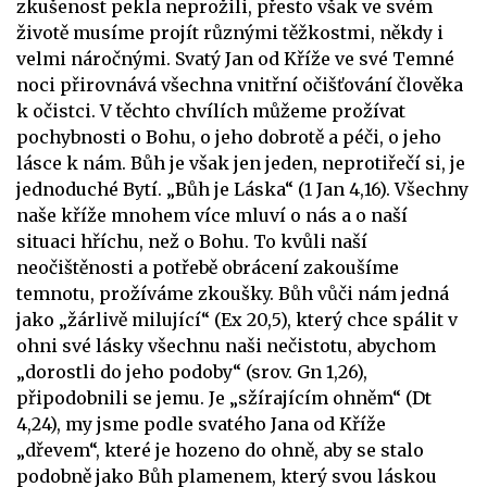
zkušenost pekla neprožili, přesto však ve svém
životě musíme projít různými těžkostmi, někdy i
velmi náročnými. Svatý Jan od Kříže ve své Temné
noci přirovnává všechna vnitřní očišťování člověka
k očistci. V těchto chvílích můžeme prožívat
pochybnosti o Bohu, o jeho dobrotě a péči, o jeho
lásce k nám. Bůh je však jen jeden, neprotiřečí si, je
jednoduché Bytí. „Bůh je Láska“ (1 Jan 4,16). Všechny
naše kříže mnohem více mluví o nás a o naší
situaci hříchu, než o Bohu. To kvůli naší
neočištěnosti a potřebě obrácení zakoušíme
temnotu, prožíváme zkoušky. Bůh vůči nám jedná
jako „žárlivě milující“ (Ex 20,5), který chce spálit v
ohni své lásky všechnu naši nečistotu, abychom
„dorostli do jeho podoby“ (srov. Gn 1,26),
připodobnili se jemu. Je „sžírajícím ohněm“ (Dt
4,24), my jsme podle svatého Jana od Kříže
„dřevem“, které je hozeno do ohně, aby se stalo
podobně jako Bůh plamenem, který svou láskou