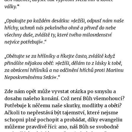
války.
“
„Opakujte po každém desátku: »Ježíši, odpusť nám naše
hříchy, uchraň nás pekelného ohně a přiveď do nebe
všechny duše, zvláště ty, které tvého milosrdenství
nejvíce potřebují«.“
„Obětujte se za hříšníky a říkejte často, zvláště když
přinášíte nějakou oběť: »Ježíši, dělám to z lásky k tobě,
za obrácení hříšníků a na odčinění hříchů proti Mariinu
Neposkvrněnému Srdci«.“
Zde nám opět může vyvstat otázka po smyslu a
dosahu našeho konání. Což není Bůh všemohoucí?
Potřebuje k něčemu naše skutky, modlitby a oběti?
Ačkoli to nepřestává být tajemství, které nejsme
schopni plně pochopit a probádat, díky evangeliu
můžeme pravdivě říci: ano, náš Bůh se svobodně