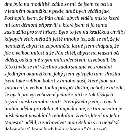
dne byla na modlitbě, zdálo se mi, že jsem se ocitla
v jediném okamžiku v pekle, aniž bych věděla jak.
Pochopila jsem, že Pán chtěl, abych viděla místo, které
mi tam démoni připravili a které jsem si já sama
zasloužila pro své hříchy. Bylo to jen na kratičkou chvíli; i
kdybych však měla žít ještě mnoho let, zdá se mi, že je
nemožné, abych to zapomněla. Jasně jsem chápala, že
jde o velkou milost a že Pán chtěl, abych na vlastní oči
viděla, odkud mě svým milosrdenstvím osvobodil. Od
této chvíle se mi všechno zdálo snadné ve srovnání
s jediným okamžikem, jaký jsem vytrpěla tam. Prožila
jsem také velikou bolest z mnoha duší, které jdou do
zatracení, a velkou touhu prospět duším, neboť se mi zdá,
že bych pro vysvobození jediné z nich z tak těžkých
trýzní snesla mnoho smrtí. Přemýšlela jsem, co bych
mohla udělat pro Boha. A napadlo mě, že tím prvním je
následovat povolání k řeholnímu životu, které mi Jeho
Majestát udělil, a zachovávat mou Řeholi s co největší
dokonalostí, které bych byla schopna.“ (Ž 32,1-8)