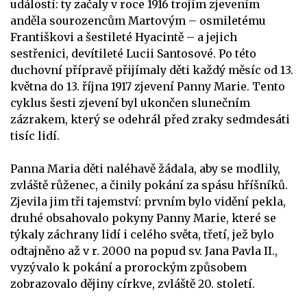
událostí: ty začaly v roce 1916 trojím zjevením
anděla sourozencům Martovým – osmiletému
Františkovi a šestileté Hyacintě – a jejich
sestřenici, devítileté Lucii Santosové. Po této
duchovní přípravě přijímaly děti každý měsíc od 13.
května do 13. října 1917 zjevení Panny Marie. Tento
cyklus šesti zjevení byl ukončen slunečním
zázrakem, který se odehrál před zraky sedmdesáti
tisíc lidí.
Panna Maria děti naléhavě žádala, aby se modlily,
zvláště růženec, a činily pokání za spásu hříšníků.
Zjevila jim tři tajemství: prvním bylo vidění pekla,
druhé obsahovalo pokyny Panny Marie, které se
týkaly záchrany lidí i celého světa, třetí, jež bylo
odtajněno až v r. 2000 na popud sv. Jana Pavla II.,
vyzývalo k pokání a prorockým způsobem
zobrazovalo dějiny církve, zvláště 20. století.