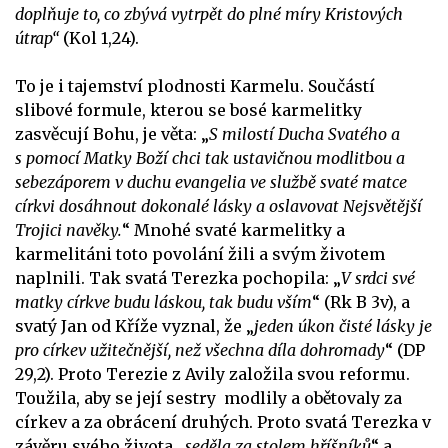
doplňuje to, co zbývá vytrpět do plné míry Kristových
útrap“
(Kol 1,24).
To je i tajemství plodnosti Karmelu. Součástí
slibové formule, kterou se bosé karmelitky
zasvěcují Bohu, je věta: „
S milostí Ducha Svatého a
s pomocí Matky Boží chci tak ustavičnou modlitbou a
sebezáporem v duchu evangelia ve službě svaté matce
církvi dosáhnout dokonalé lásky a oslavovat Nejsvětější
Trojici navěky.
“ Mnohé svaté karmelitky a
karmelitáni toto povolání žili a svým životem
naplnili. Tak svatá Terezka pochopila: „
V srdci své
matky církve budu láskou, tak budu vším
“ (Rk B 3v), a
svatý Jan od Kříže vyznal, že „
jeden úkon čisté lásky je
pro církev užitečnější, než všechna díla dohromady
“ (DP
29,2). Proto Terezie z Avily založila svou reformu.
Toužila, aby se její sestry modlily a obětovaly za
církev a za obrácení druhých. Proto svatá Terezka v
závěru svého života „
seděla za stolem hříšníků
“ a