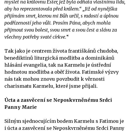
myslet na královnu Ester, jež byla odňata vlastnímu lidu,
aby ho reprezentovala před králem.“ „Již od nynějška
přijímám smrt, kterou mi Bůh určil, s radostí a úplnou
podřízeností jeho vůli. Prosím Pána, abych mohla
přijmout svou bolest, svou smrt a svou čest a slávu za
všechny potřeby svaté církve.
“
Tak jako je centrem života františkánů chudoba,
benediktinů liturgická modlitba a dominikánů
hlásání evangelia, tak na Karmelu je ústřední
hodnotou modlitba a oběť života. Fatimské výzvy
nás tak mohou znovu povzbudit k věrnosti
charismatu Karmelu, které jsme přijali.
Úcta a zasvěcení se Neposkvrněnému Srdci
Panny Marie
Silným sjednocujícím bodem Karmelu s Fatimou je
i úcta a zasvěcení se Neposkvrněnému Srdci Panny