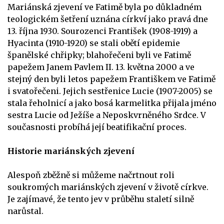
Mariánská zjevení ve Fatimě byla po důkladném
teologickém šetření uznána církví jako pravá dne
13. října 1930. Sourozenci František (1908-1919) a
Hyacinta (1910-1920) se stali obětí epidemie
španělské chřipky; blahořečeni byli ve Fatimě
papežem Janem Pavlem II. 13. května 2000 a ve
stejný den byli letos papežem Františkem ve Fatimě
i svatořečeni. Jejich sestřenice Lucie (1907-2005) se
stala řeholnicí a jako bosá karmelitka přijala jméno
sestra Lucie od Ježíše a Neposkvrněného Srdce. V
současnosti probíhá její beatifikační proces.
Historie mariánských zjevení
Alespoň zběžně si můžeme načrtnout roli
soukromých mariánských zjevení v životě církve.
Je zajímavé, že tento jev v průběhu staletí silně
narůstal.