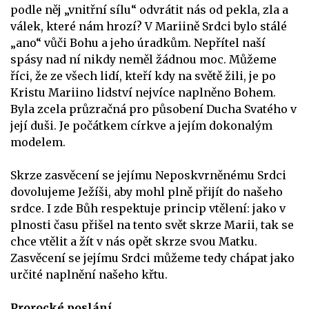
podle něj „vnitřní sílu“ odvrátit nás od pekla, zla a
válek, které nám hrozí? V Mariině Srdci bylo stálé
„ano“ vůči Bohu a jeho úradkům. Nepřítel naší
spásy nad ní nikdy neměl žádnou moc. Můžeme
říci, že ze všech lidí, kteří kdy na světě žili, je po
Kristu Mariino lidství nejvíce naplněno Bohem.
Byla zcela průzračná pro působení Ducha Svatého v
její duši. Je počátkem církve a jejím dokonalým
modelem.
Skrze zasvěcení se jejímu Neposkvrněnému Srdci
dovolujeme Ježíši, aby mohl plně přijít do našeho
srdce. I zde Bůh respektuje princip vtělení: jako v
plnosti času přišel na tento svět skrze Marii, tak se
chce vtělit a žít v nás opět skrze svou Matku.
Zasvěcení se jejímu Srdci můžeme tedy chápat jako
určité naplnění našeho křtu.
Prorocké poslání