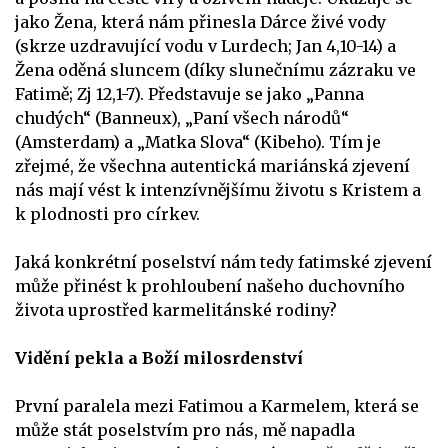
jako Žena, která nám přinesla Dárce živé vody
(skrze uzdravující vodu v Lurdech; Jan 4,10-14) a
Žena oděná sluncem (díky slunečnímu zázraku ve
Fatimě; Zj 12,1-7). Představuje se jako „Panna
chudých“ (Banneux), „Paní všech národů“
(Amsterdam) a „Matka Slova“ (Kibeho). Tím je
zřejmé, že všechna autentická mariánská zjevení
nás mají vést k intenzívnějšímu životu s Kristem a
k plodnosti pro církev.
Jaká konkrétní poselství nám tedy fatimské zjevení
může přinést k prohloubení našeho duchovního
života uprostřed karmelitánské rodiny?
Vidění pekla a Boží milosrdenství
První paralela mezi Fatimou a Karmelem, která se
může stát poselstvím pro nás, mě napadla