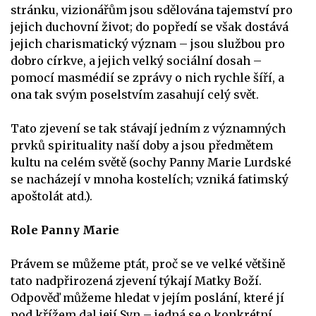
stránku, vizionářům jsou sdělována tajemství pro
jejich duchovní život; do popředí se však dostává
jejich charismatický význam – jsou službou pro
dobro církve, a jejich velký sociální dosah –
pomocí masmédií se zprávy o nich rychle šíří, a
ona tak svým poselstvím zasahují celý svět.
Tato zjevení se tak stávají jedním z významných
prvků spirituality naší doby a jsou předmětem
kultu na celém světě (sochy Panny Marie Lurdské
se nacházejí v mnoha kostelích; vzniká fatimský
apoštolát atd.).
Role Panny Marie
Právem se můžeme ptát, proč se ve velké většině
tato nadpřirozená zjevení týkají Matky Boží.
Odpověď můžeme hledat v jejím poslání, které jí
pod křížem dal její Syn – jedná se o konkrétní