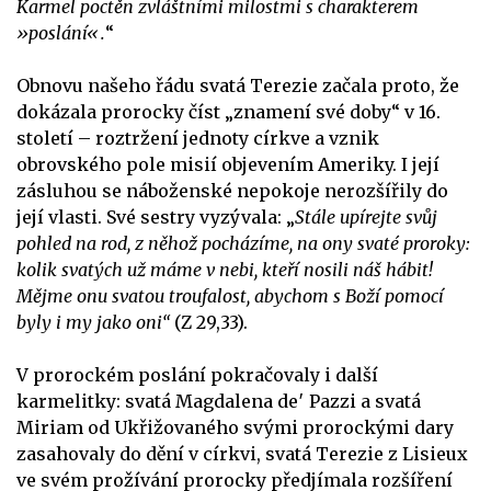
Karmel poctěn zvláštními milostmi s charakterem
»poslání«.
“
Obnovu našeho řádu svatá Terezie začala proto, že
dokázala prorocky číst „znamení své doby“ v 16.
století – roztržení jednoty církve a vznik
obrovského pole misií objevením Ameriky. I její
zásluhou se náboženské nepokoje nerozšířily do
její vlasti. Své sestry vyzývala: „
Stále upírejte svůj
pohled na rod, z něhož pocházíme, na ony svaté proroky:
kolik svatých už máme v nebi, kteří nosili náš hábit!
Mějme onu svatou troufalost, abychom s Boží pomocí
byly i my jako oni“
(Z 29,33).
V prorockém poslání pokračovaly i další
karmelitky: svatá Magdalena de′ Pazzi a svatá
Miriam od Ukřižovaného svými prorockými dary
zasahovaly do dění v církvi, svatá Terezie z Lisieux
ve svém prožívání prorocky předjímala rozšíření