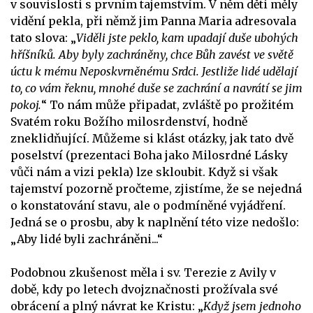
v souvislosti s prvním tajemstvím. V něm děti měly
vidění pekla, při němž jim Panna Maria adresovala
tato slova: „
Viděli jste peklo, kam upadají duše ubohých
hříšníků. Aby byly zachráněny, chce Bůh zavést ve světě
úctu k mému Neposkvrněnému Srdci. Jestliže lidé udělají
to, co vám řeknu, mnohé duše se zachrání a navrátí se jim
pokoj.
“ To nám může připadat, zvláště po prožitém
Svatém roku Božího milosrdenství, hodně
zneklidňující. Můžeme si klást otázky, jak tato dvě
poselství (prezentaci Boha jako Milosrdné Lásky
vůči nám a vizi pekla) lze skloubit. Když si však
tajemství pozorně pročteme, zjistíme, že se nejedná
o konstatování stavu, ale o podmíněné vyjádření.
Jedná se o prosbu, aby k naplnění této vize nedošlo:
„Aby lidé byli zachráněni...“
Podobnou zkušenost měla i sv. Terezie z Avily v
době, kdy po letech dvojznačnosti prožívala své
obrácení a plný návrat ke Kristu: „
Když jsem jednoho