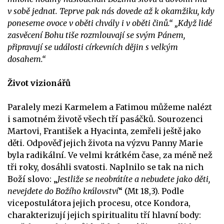
v sobě jednat. Teprve pak nás dovede až k okamžiku, kdy
poneseme ovoce v oběti chvály i v oběti činů.“ „Když lidé
zasvěcení Bohu tiše rozmlouvají se svým Pánem,
připravují se události církevních dějin s velkým
dosahem.“
Život vizionářů
Paralely mezi Karmelem a Fatimou můžeme nalézt
i samotném životě všech tří pasáčků. Sourozenci
Martovi, František a Hyacinta, zemřeli ještě jako
děti. Odpověď jejich života na výzvu Panny Marie
byla radikální. Ve velmi krátkém čase, za méně než
tři roky, dosáhli svatosti. Naplnilo se tak na nich
Boží slovo: „
Jestliže se neobrátíte a nebudete jako děti,
nevejdete do Božího království
“ (Mt 18,3). Podle
vicepostulátora jejich procesu, otce Kondora,
charakterizují jejich spiritualitu tří hlavní body: