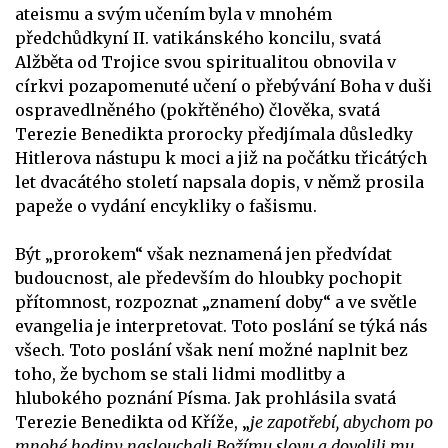
ateismu a svým učením byla v mnohém
předchůdkyní II. vatikánského koncilu, svatá
Alžběta od Trojice svou spiritualitou obnovila v
církvi pozapomenuté učení o přebývání Boha v duši
ospravedlněného (pokřtěného) člověka, svatá
Terezie Benedikta prorocky předjímala důsledky
Hitlerova nástupu k moci a již na počátku třicátých
let dvacátého století napsala dopis, v němž prosila
papeže o vydání encykliky o fašismu.
Být „prorokem“ však neznamená jen předvídat
budoucnost, ale především do hloubky pochopit
přítomnost, rozpoznat „znamení doby“ a ve světle
evangelia je interpretovat. Toto poslání se týká nás
všech. Toto poslání však není možné naplnit bez
toho, že bychom se stali lidmi modlitby a
hlubokého poznání Písma. Jak prohlásila svatá
Terezie Benedikta od Kříže, „
je zapotřebí, abychom po
mnohé hodiny naslouchali Božímu slovu a dovolili mu