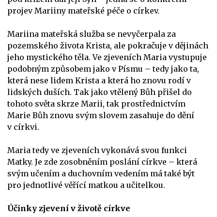
projev Mariiny mateřské péče o církev.
Mariina mateřská služba se nevyčerpala za
pozemského života Krista, ale pokračuje v dějinách
jeho mystického těla. Ve zjeveních Maria vystupuje
podobným způsobem jako v Písmu – tedy jako ta,
která nese lidem Krista a která ho znovu rodí v
lidských duších. Tak jako vtělený Bůh přišel do
tohoto světa skrze Marii, tak prostřednictvím
Marie Bůh znovu svým slovem zasahuje do dění
v církvi.
Maria tedy ve zjeveních vykonává svou funkci
Matky. Je zde zosobněním poslání církve – která
svým učením a duchovním vedením má také být
pro jednotlivé věřící matkou a učitelkou.
Účinky zjevení v životě církve