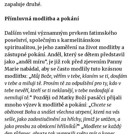
zapaluje druhé.
Přímluvná modlitba a pokání
Dalším velmi významným prvkem fatimského
poselství, společným s karmelitánskou
spiritualitou, je jeho zaměření na život modlitby a
zástupné pokání. Anděl, který se dětem představil
jako „anděl míru“, je již rok před zjevením Panny
Marie nabádal, aby se často modlily tuto krásnou
modlitbu: „
Můj Bože, věřím v tebe, klaním se ti, doufám
v tebe a miluji tě. Prosím tě za odpuštění pro ty, kdo v
tebe nevěří, kteří se ti neklanějí, v tebe nedoufají a
nemilují tě.
“ Později od Matky Boží pasáčci přijali
mnoho výzev k modlitbě a pokání: „
Chcete se
obětovat Bohu a snášet všechna utrpení, která na vás
sešle, jako zadostiučinění za hříchy, jimiž je urážen, a
jako prosbu za obrácení hříšníků?
“ „
Modlete se každý
den růženec, abyste tak vyprosili světu mír a konec