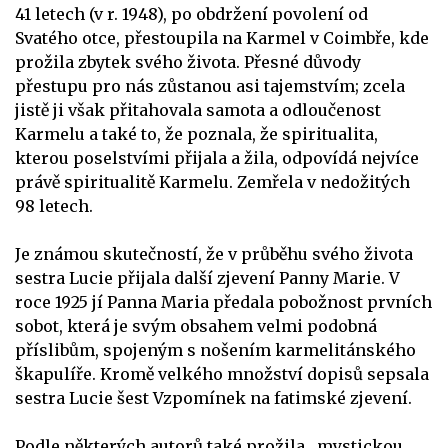
41 letech (v r. 1948), po obdržení povolení od
Svatého otce, přestoupila na Karmel v Coimbře, kde
prožila zbytek svého života. Přesné důvody
přestupu pro nás zůstanou asi tajemstvím; zcela
jistě ji však přitahovala samota a odloučenost
Karmelu a také to, že poznala, že spiritualita,
kterou poselstvími přijala a žila, odpovídá nejvíce
právě spiritualitě Karmelu. Zemřela v nedožitých
98 letech.
Je známou skutečností, že v průběhu svého života
sestra Lucie přijala další zjevení Panny Marie. V
roce 1925 jí Panna Maria předala pobožnost prvních
sobot, která je svým obsahem velmi podobná
příslibům, spojeným s nošením karmelitánského
škapulíře. Kromě velkého množství dopisů sepsala
sestra Lucie šest Vzpomínek na fatimské zjevení.
Podle některých autorů také prožila „mystickou