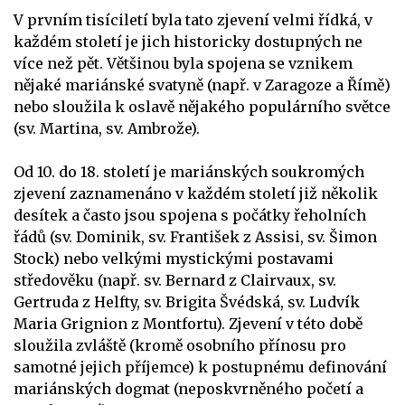
V prvním tisíciletí byla tato zjevení velmi řídká, v
každém století je jich historicky dostupných ne
více než pět. Většinou byla spojena se vznikem
nějaké mariánské svatyně (např. v Zaragoze a Římě)
nebo sloužila k oslavě nějakého populárního světce
(sv. Martina, sv. Ambrože).
Od 10. do 18. století je mariánských soukromých
zjevení zaznamenáno v každém století již několik
desítek a často jsou spojena s počátky řeholních
řádů (sv. Dominik, sv. František z Assisi, sv. Šimon
Stock) nebo velkými mystickými postavami
středověku (např. sv. Bernard z Clairvaux, sv.
Gertruda z Helfty, sv. Brigita Švédská, sv. Ludvík
Maria Grignion z Montfortu). Zjevení v této době
sloužila zvláště (kromě osobního přínosu pro
samotné jejich příjemce) k postupnému definování
mariánských dogmat (neposkvrněného početí a