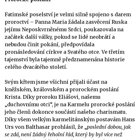
Fatimské poselství je velmi silně spojeno s darem
proroctví – Panna Maria žádala zasvěcení Ruska
jejímu Neposkvrněnému Srdci, poukazovala na
začátek další války, pokud se lidé neobrátí a
nebudou činit pokání, předpovídala
pronásledování církve a Svatého otce. Ve třetím
tajemství byla tajemně předznamenána historie
celého dvacátého století.
Svým křtem jsme všichni přijali účast na
kněžském, královském a prorockém poslání
Krista. Díky proroku Eliášovi, našemu
„duchovnímu otci“, je na Karmelu prorocké poslání
jeho členů dokonce součástí našeho charismatu.
Díky všem velkým karmelitánským postavám Hans
Urs von Balthasar prohlásil, že „
poslední dobou, jak
se zdá, není žádný řeholní řád, který by byl více než