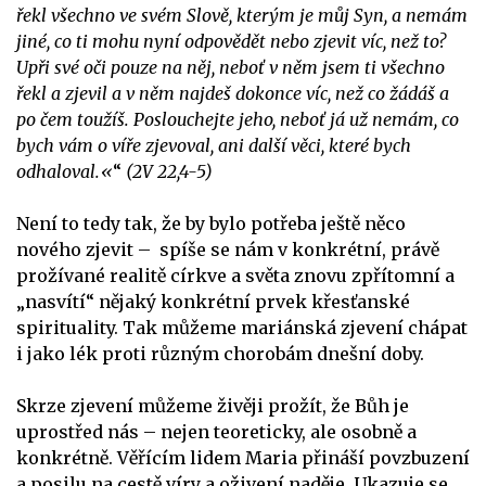
řekl všechno ve svém Slově, kterým je můj Syn, a nemám
jiné, co ti mohu nyní odpovědět nebo zjevit víc, než to?
Upři své oči pouze na něj, neboť v něm jsem ti všechno
řekl a zjevil a v něm najdeš dokonce víc, než co žádáš a
po čem toužíš. Poslouchejte jeho, neboť já už nemám, co
bych vám o víře zjevoval, ani další věci, které bych
odhaloval.«
“
(2V 22,4-5)
Není to tedy tak, že by bylo potřeba ještě něco
nového zjevit – spíše se nám v konkrétní, právě
prožívané realitě církve a světa znovu zpřítomní a
„nasvítí“ nějaký konkrétní prvek křesťanské
spirituality. Tak můžeme mariánská zjevení chápat
i jako lék proti různým chorobám dnešní doby.
Skrze zjevení můžeme živěji prožít, že Bůh je
uprostřed nás – nejen teoreticky, ale osobně a
konkrétně. Věřícím lidem Maria přináší povzbuzení
a posilu na cestě víry a oživení naděje. Ukazuje se