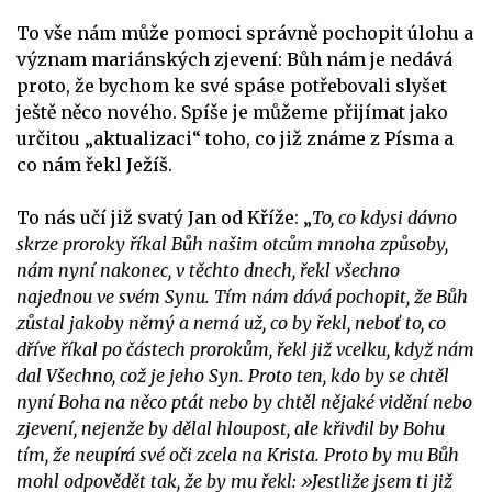
To vše nám může pomoci správně pochopit úlohu a
význam mariánských zjevení: Bůh nám je nedává
proto, že bychom ke své spáse potřebovali slyšet
ještě něco nového. Spíše je můžeme přijímat jako
určitou „aktualizaci“ toho, co již známe z Písma a
co nám řekl Ježíš.
To nás učí již svatý Jan od Kříže: „
To, co kdysi dávno
skrze proroky říkal Bůh našim otcům mnoha způsoby,
nám nyní nakonec, v těchto dnech, řekl všechno
najednou ve svém Synu. Tím nám dává pochopit, že Bůh
zůstal jakoby němý a nemá už, co by řekl, neboť to, co
dříve říkal po částech prorokům, řekl již vcelku, když nám
dal Všechno, což je jeho Syn. Proto ten, kdo by se chtěl
nyní Boha na něco ptát nebo by chtěl nějaké vidění nebo
zjevení, nejenže by dělal hloupost, ale křivdil by Bohu
tím, že neupírá své oči zcela na Krista. Proto by mu Bůh
mohl odpovědět tak, že by mu řekl: »Jestliže jsem ti již