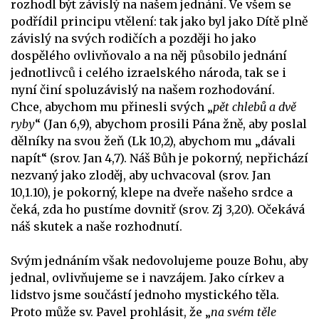
rozhodl být závislý na našem jednání. Ve všem se
podřídil principu vtělení: tak jako byl jako Dítě plně
závislý na svých rodičích a později ho jako
dospělého ovlivňovalo a na něj působilo jednání
jednotlivců i celého izraelského národa, tak se i
nyní činí spoluzávislý na našem rozhodování.
Chce, abychom mu přinesli svých „
pět chlebů a dvě
ryby
“ (Jan 6,9), abychom prosili Pána žně, aby poslal
dělníky na svou žeň (Lk 10,2), abychom mu „dávali
napít“ (srov. Jan 4,7). Náš Bůh je pokorný, nepřichází
nezvaný jako zloděj, aby uchvacoval (srov. Jan
10,1.10), je pokorný, klepe na dveře našeho srdce a
čeká, zda ho pustíme dovnitř (srov. Zj 3,20). Očekává
náš skutek a naše rozhodnutí.
Svým jednáním však nedovolujeme pouze Bohu, aby
jednal, ovlivňujeme se i navzájem. Jako církev a
lidstvo jsme součástí jednoho mystického těla.
Proto může sv. Pavel prohlásit, že „
na svém těle