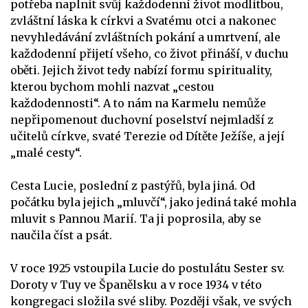
potřeba naplnit svůj každodenní život modlitbou,
zvláštní láska k církvi a Svatému otci a nakonec
nevyhledávání zvláštních pokání a umrtvení, ale
každodenní přijetí všeho, co život přináší, v duchu
oběti. Jejich život tedy nabízí formu spirituality,
kterou bychom mohli nazvat „cestou
každodennosti“. A to nám na Karmelu nemůže
nepřipomenout duchovní poselství nejmladší z
učitelů církve, svaté Terezie od Dítěte Ježíše, a její
„malé cesty“.
Cesta Lucie, poslední z pastýřů, byla jiná. Od
počátku byla jejich „mluvčí“, jako jediná také mohla
mluvit s Pannou Marií. Ta ji poprosila, aby se
naučila číst a psát.
V roce 1925 vstoupila Lucie do postulátu Sester sv.
Doroty v Tuy ve Španělsku a v roce 1934 v této
kongregaci složila své sliby. Později však, ve svých