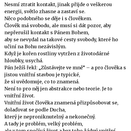
Nesmí ztratit kontakt, jinak přijde o veškerou
energii, světlo zhasne a zastaví se.
Něco podobného se děje i s člověkem.
Člověk má svobodu, ale musí si dát pozor, aby
nepřerušil kontakt s Pánem Bohem,
aby se nevydal na takové cesty svobody, které ho
učiní na Bohu nezávislým.
Když je kořen rostliny vytržen z životodárné
hloubky, usychá.
Pán Ježíš řekl: „Zůstávejte ve mně“ – a pro člověka s
jistou vnitřní stavbou je typické,
že si uvědomuje, co to znamená.
Není to pro něj jen abstrakce nebo teorie. Je to
vnitřní život.
Vnitřní život člověka znamená přizpůsobovat se,
dolaďovat se podle Ducha,
který je neproniknutelný a nekonečný.
A tady je problém, velký problém,
ale v tom spočívá život a bez toho žádný vnitřní