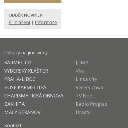
ODBĚR NOVINEK
Přihlášení
|
Informace
Odkazy na jiné weby:
KARMEL-ČR
JUMP
VYDERSKÝ KLÁŠTER
Víra
PRAHA-LIBOC
Linka víry
BOSÉ KARMELITKY
Večery chval
CHARISMATICKÁ OBNOVA
TV Noe
BAKHITA
Radio Proglas
MALÝ BERANOV
Drasty
Kontakt: