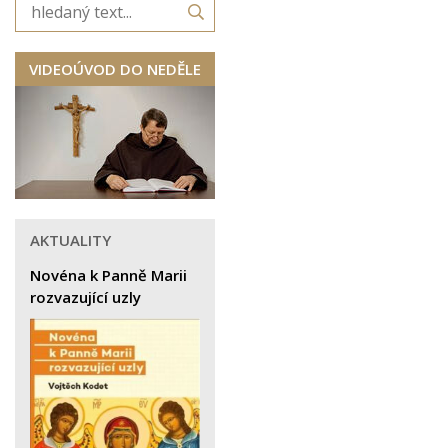
VIDEOÚVOD DO NEDĚLE
AKTUALITY
Novéna k Panně Marii
rozvazující uzly