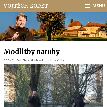
VOJTĚCH KODET
Modlitby naruby
SEKCE:
DUCHOVNÍ ŽIVOT
|
21. 1. 2017