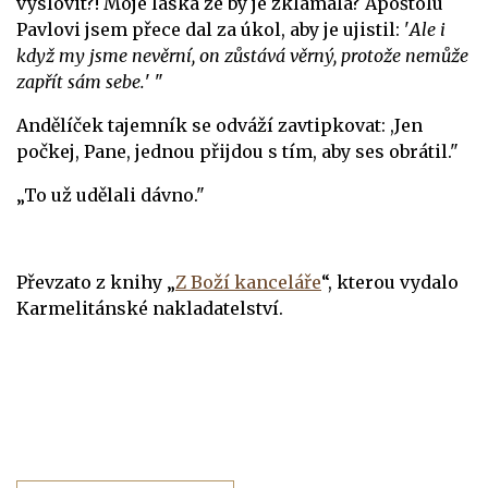
vyslovit?! Moje láska že by je zklamala? Apoštolu
Pavlovi jsem přece dal za úkol, aby je ujistil: '
Ale i
když my jsme nevěrní, on zůstává věrný, protože nemůže
zapřít sám sebe.
' "
Andělíček tajemník se odváží zavtipkovat: ,Jen
počkej, Pane, jednou přijdou s tím, aby ses obrátil."
„To už udělali dávno."
Převzato z knihy „
Z Boží kanceláře
“, kterou vydalo
Karmelitánské nakladatelství.