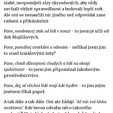
slabé, neopomíjeli slzy zkroušených, aby vždy
nechali vítězit spravedlnost a budovali lepší svět.
Ale oni se nenaučili nic jiného než odpovídat zase
radami a přikázáními:
Pane, neodvracej zrak od lidí v nouzi -
to jsem je učil od
dob Mojžíšových.
Pane, pomáhej sirotkům a vdovám -
neříkal jsem jim
to snad Izaiášovými ústy?
Pane, chraň důstojnost chudých a lidí na okraji
společnosti -
to jsem jim připomínal Jakubovým
prostřednictvírn.
Pane, dej, ať všichni lidé mají kde bydlet -
to jim mým
jménem říkal papež.
A tak dále a tak dále. Oni ale žádají: '
Ať nás tvá láska
nezklame
.' Kde berou odvahu něco takového