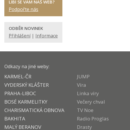
LÍBÍ SE VÁM NÁŠ WEB?
Podpořte nás
ODBĚR NOVINEK
Přihlášení
|
Informace
Odkazy na jiné weby:
KARMEL-ČR
JUMP
VYDERSKÝ KLÁŠTER
Víra
PRAHA-LIBOC
Linka víry
BOSÉ KARMELITKY
Večery chval
CHARISMATICKÁ OBNOVA
TV Noe
BAKHITA
Radio Proglas
MALÝ BERANOV
Drasty