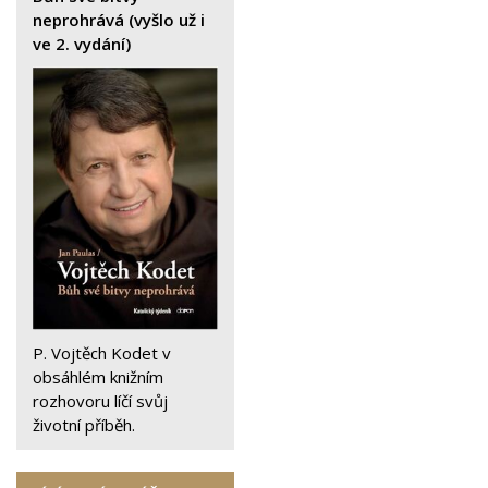
neprohrává (vyšlo už i
ve 2. vydání)
P. Vojtěch Kodet v
obsáhlém knižním
rozhovoru líčí svůj
životní příběh.