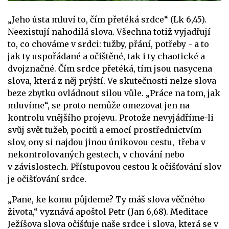
„Jeho ústa mluví to, čím přetéká srdce“ (Lk 6,45).
Neexistují nahodilá slova. Všechna totiž vyjadřují
to, co chováme v srdci: tužby, přání, potřeby - a to
jak ty uspořádané a očištěné, tak i ty chaotické a
dvojznačné. Čím srdce přetéká, tím jsou nasycena
slova, která z něj prýští. Ve skutečnosti nelze slova
beze zbytku ovládnout silou vůle. „Práce na tom, jak
mluvíme“, se proto nemůže omezovat jen na
kontrolu vnějšího projevu. Protože nevyjádříme-li
svůj svět tužeb, pocitů a emocí prostřednictvím
slov, ony si najdou jinou únikovou cestu, třeba v
nekontrolovaných gestech, v chování nebo
v závislostech. Přístupovou cestou k očišťování slov
je očišťování srdce.
„Pane, ke komu půjdeme? Ty máš slova věčného
života,“ vyznává apoštol Petr (Jan 6,68). Meditace
Ježíšova slova očišťuje naše srdce i slova, která se v