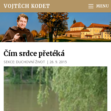
VOJTĚCH KODET
Čím srdce přetéká
SEKCE:
DUCHOVNÍ ŽIVOT
|
26. 9. 2015