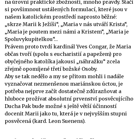
na úrovni praktické zbožnosti, mnoho pravdy. Stačí
si povšimnout ustálených formulací, které jsou v
našem katolickém prostředí naprosto běžné:
„skrze Marii k Ježíši“, „Maria v nás utváří Krista“,
„Maria je poutem mezi námi a Kristem“, „Maria je
Spoluvykupitelkou“…
Právem proto tvrdí kardinál Yves Congar, že Maria
občas tvoří (spolu s eucharistií a papežem) pro
obyčejného katolíka jakousi „náhražku“ zcela
zřejmě opomíjené třetí božské Osoby.
Aby se tak nedělo a my se přitom mohli i nadále
vyznačovat nezmenšenou mariánskou úctou, je
potřeba nejprve začít dostatečně zdůrazňovat a
hluboce prožívat absolutní prvenství posvěcujícího
Ducha Pak bude možné s ještě větší účinností
docenit Marii jako tu, která je v nejvyšším stupni
posvěcená (kard. Leon Suenens).