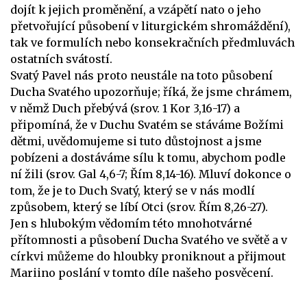
dojít k jejich proměnění, a vzápětí nato o jeho
přetvořující působení v liturgickém shromáždění),
tak ve formulích nebo konsekračních předmluvách
ostatních svátostí.
Svatý Pavel nás proto neustále na toto působení
Ducha Svatého upozorňuje; říká, že jsme chrámem,
v němž Duch přebývá (srov. 1 Kor 3,16-17) a
připomíná, že v Duchu Svatém se stáváme Božími
dětmi, uvědomujeme si tuto důstojnost a jsme
pobízeni a dostáváme sílu k tomu, abychom podle
ní žili (srov. Gal 4,6-7; Řím 8,14-16). Mluví dokonce o
tom, že je to Duch Svatý, který se v nás modlí
způsobem, který se líbí Otci (srov. Řím 8,26-27).
Jen s hlubokým vědomím této mnohotvárné
přítomnosti a působení Ducha Svatého ve světě a v
církvi můžeme do hloubky proniknout a přijmout
Mariino poslání v tomto díle našeho posvěcení.