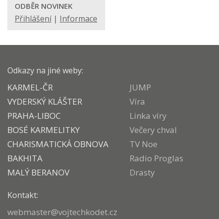
ODBĚR NOVINEK
Přihlášení
|
Informace
Odkazy na jiné weby:
KARMEL-ČR
JUMP
VYDERSKÝ KLÁŠTER
Víra
PRAHA-LIBOC
Linka víry
BOSÉ KARMELITKY
Večery chval
CHARISMATICKÁ OBNOVA
TV Noe
BAKHITA
Radio Proglas
MALÝ BERANOV
Drasty
Kontakt:
webmaster@vojtechkodet.cz