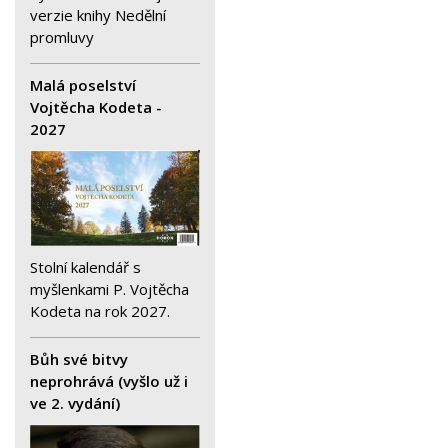
verzie knihy Nedělní
promluvy
Malá poselství
Vojtěcha Kodeta -
2027
Stolní kalendář s
myšlenkami P. Vojtěcha
Kodeta na rok 2027.
Bůh své bitvy
neprohrává (vyšlo už i
ve 2. vydání)