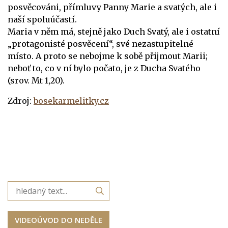
posvěcováni, přímluvy Panny Marie a svatých, ale i
naší spoluúčastí.
Maria v něm má, stejně jako Duch Svatý, ale i ostatní
„protagonisté posvěcení“, své nezastupitelné
místo. A proto se nebojme k sobě přijmout Marii;
neboť to, co v ní bylo počato, je z Ducha Svatého
(srov. Mt 1,20).
Zdroj:
bosekarmelitky.cz
VIDEOÚVOD DO NEDĚLE