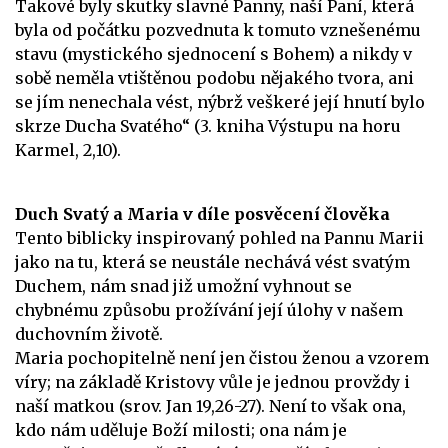
Takové byly skutky slavné Panny, naší Paní, která
byla od počátku pozvednuta k tomuto vznešenému
stavu (mystického sjednocení s Bohem) a nikdy v
sobě neměla vtištěnou podobu nějakého tvora, ani
se jím nenechala vést, nýbrž veškeré její hnutí bylo
skrze Ducha Svatého“ (3. kniha Výstupu na horu
Karmel, 2,10).
Duch Svatý a Maria v díle posvěcení člověka
Tento biblicky inspirovaný pohled na Pannu Marii
jako na tu, která se neustále nechává vést svatým
Duchem, nám snad již umožní vyhnout se
chybnému způsobu prožívání její úlohy v našem
duchovním životě.
Maria pochopitelně není jen čistou ženou a vzorem
víry; na základě Kristovy vůle je jednou provždy i
naší matkou (srov. Jan 19,26-27). Není to však ona,
kdo nám uděluje Boží milosti; ona nám je