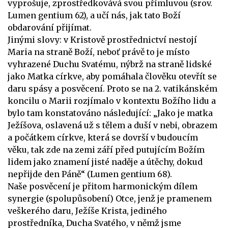
vyprošuje, zprostředkovává svou přímluvou (srov.
Lumen gentium 62), a učí nás, jak tato Boží
obdarování přijímat.
Jinými slovy: v Kristově prostřednictví nestojí
Maria na straně Boží, neboť právě to je místo
vyhrazené Duchu Svatému, nýbrž na straně lidské
jako Matka církve, aby pomáhala člověku otevřít se
daru spásy a posvěcení. Proto se na 2. vatikánském
koncilu o Marii rozjímalo v kontextu Božího lidu a
bylo tam konstatováno následující: „Jako je matka
Ježíšova, oslavená už s tělem a duší v nebi, obrazem
a počátkem církve, která se dovrší v budoucím
věku, tak zde na zemi září před putujícím Božím
lidem jako znamení jisté naděje a útěchy, dokud
nepřijde den Páně“ (Lumen gentium 68).
Naše posvěcení je přitom harmonickým dílem
synergie (spolupůsobení) Otce, jenž je pramenem
veškerého daru, Ježíše Krista, jediného
prostředníka, Ducha Svatého, v němž jsme