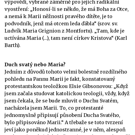
výpovědi, vybrané záměrně pro jejich radikální
vyostření: „Honosí-li se někdo, že má Boha za Otce,
a nemá k Marii něžnosti pravého dítěte, je to
podvodník, jenž má otcem leda ďábla“ (srov. sv.
Ludvík Maria Grignion z Montfortu). „Tam, kde je
uctívána Maria (…), tam není církev Kristova“ (Karl
Barth).
Duch svatý nebo Maria?
Jedním z důvodů tohoto velmi bolestně rozdílného
pohledu na Pannu Marii je fakt, konstatovaný
protestantskou teoložkou Elsie Gibsonovou: „Když
jsem začala studovat katolickou teologii, vždy, když
jsem čekala, že se bude mluvit o Duchu Svatém,
nacházela jsem Marii. To, co protestanté
jednomyslně připisují působení Ducha Svatého,
bylo připisováno Marii.“ A třebaže se toto tvrzení
jeví jako poněkud jednostranné, je v něm, alespoň