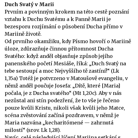
Duch Svatý v Marii
Prvním a povinným krokem na této cestě poznání
vztahu k Duchu Svatému a k Panně Marii je
bezesporu rozjímání o působení Ducha přímo v
Mariině životě.
Od prvního okamžiku, kdy Písmo hovoří o Mariině
úloze, zdůrazňuje činnou přítomnost Ducha
Svatého: když anděl objasňuje způsob jejího
panenského početí Mesiáše, říká: „Duch Svatý na
tebe sestoupí a moc Nejvyššího tě zastíní!“ (Lk
1,35a) Totéž je potvrzeno v Matoušově evangeliu, v
němž anděl poučuje Josefa: „Dítě, které [Maria]
počala, je z Ducha svatého“ (Mt 1,20c). Aby v nás
nezůstal ani stín podezření, že to vše je řečeno
pouze kvůli Kristu, nikoli však kvůli jeho Matce,
scéna zvěstování začíná pozdravem, v němž je
Maria nazvána „kecharitómené — zahrnutá
milostí“ (srov. Lk 1,28).
Navíc, celé následující líčení Mariina setkání s