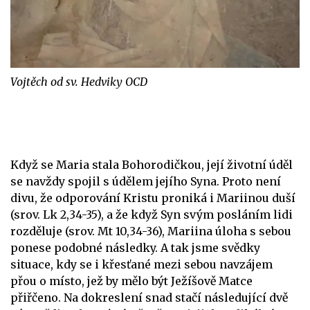
Vojtěch od sv. Hedviky OCD
Když se Maria stala Bohorodičkou, její životní úděl
se navždy spojil s údělem jejího Syna. Proto není
divu, že odporování Kristu proniká i Mariinou duší
(srov. Lk 2,34-35), a že když Syn svým posláním lidi
rozděluje (srov. Mt 10,34-36), Mariina úloha s sebou
ponese podobné následky. A tak jsme svědky
situace, kdy se i křesťané mezi sebou navzájem
přou o místo, jež by mělo být Ježíšově Matce
přiřčeno. Na dokreslení snad stačí následující dvě