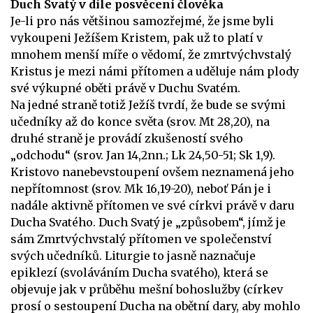
Duch Svatý v díle posvěcení člověka
Je-li pro nás většinou samozřejmé, že jsme byli
vykoupeni Ježíšem Kristem, pak už to platí v
mnohem menší míře o vědomí, že zmrtvýchvstalý
Kristus je mezi námi přítomen a uděluje nám plody
své výkupné oběti právě v Duchu Svatém.
Na jedné straně totiž Ježíš tvrdí, že bude se svými
učedníky až do konce světa (srov. Mt 28,20), na
druhé straně je provádí zkušeností svého
„odchodu“ (srov. Jan 14,2nn.; Lk 24,50-51; Sk 1,9).
Kristovo nanebevstoupení ovšem neznamená jeho
nepřítomnost (srov. Mk 16,19-20), neboť Pán je i
nadále aktivně přítomen ve své církvi právě v daru
Ducha Svatého. Duch Svatý je „způsobem“, jímž je
sám Zmrtvýchvstalý přítomen ve společenství
svých učedníků. Liturgie to jasně naznačuje
epiklezí (svoláváním Ducha svatého), která se
objevuje jak v průběhu mešní bohoslužby (církev
prosí o sestoupení Ducha na obětní dary, aby mohlo