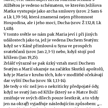
Alžbětou je vedeno schématem, ve kterém Ježíšova
Matka vystupuje jako archa smlouvy (srov. 2 Sam 6
a Lk 1,39-56), která znamená nejen přítomnost
Hospodina, ale i jeho moci, Ducha (srov. Ž 132,8; Lk
1,41b).
V tomto světle se nám pak Maria jeví i při jiných
událostech jako ta, jež je vedena Duchem Svatým:
když se v Káně přimlouvá u Syna ve prospěch
svatebčanů (srov. Jan 2,3-5) nebo, když stojí pod
křížem (Jan 19,25).
Zvlášť výrazně se pak úzký vztah mezi Duchem
Svatým a Marií ukazuje na začátku Skutků apoštolů,
kdy je Maria v kruhu těch, kdo v modlitbě očekávají
dar vylití Ducha (srov. Sk 1,13-14).
Jde tedy o víc než jen o nekriticky předpojaté ódy,
když se svatý Jan od Kříže (který se o Matce Boží
zmiňuje ve svých dílech pouze šestkrát, a to vždy
jen na okraj!) vyjadřuje následujícím způsobem: „…