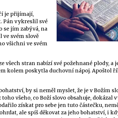
 je přijímají,
 Pán vykreslil své
 se jím zabývá, na
yl ve svém slově
ho všichni ve svém
 ze všech stran nabízí své požehnané plody, a j
všem kolem poskytla duchovní nápoj. Apoštol ř
bohatství, by si neměl myslet, že je v Božím s
 z toho všeho, co Boží slovo obsahuje, dokázal v
dařilo získat pro sebe jen tuto částečku, neměl
hrdat, ale spíš děkovat za jeho bohatství, i kd