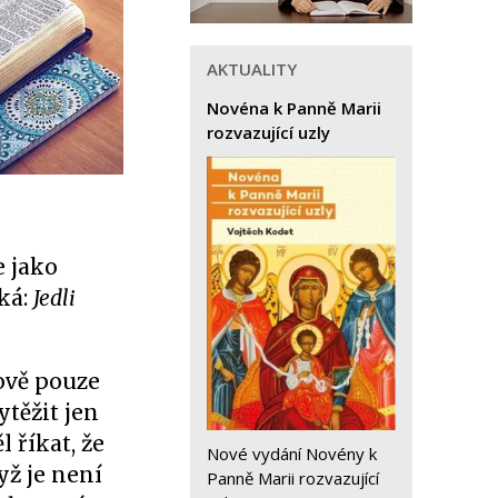
AKTUALITY
Novéna k Panně Marii
rozvazující uzly
e jako
íká:
Jedli
lově pouze
ytěžit jen
 říkat, že
Nové vydání Novény k
yž je není
Panně Marii rozvazující