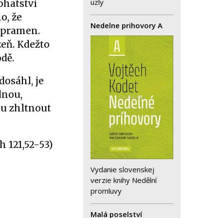
uzly
ohatství
o, že
Nedelne prihovory A
a pramen.
zeň. Kdežto
odě.
dosáhl, je
dnou,
ou zhltnout
 121,52-53)
Vydanie slovenskej
verzie knihy Nedělní
promluvy
Malá poselství