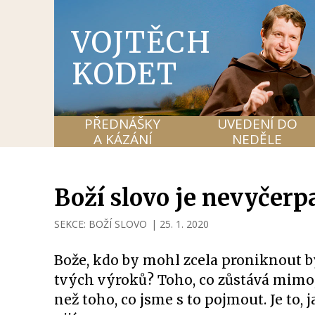
VOJTĚCH
KODET
PŘEDNÁŠKY
UVEDENÍ DO
A KÁZÁNÍ
NEDĚLE
Boží slovo je nevyčer
SEKCE:
BOŽÍ SLOVO
|
25. 1. 2020
Bože, kdo by mohl zcela proniknout by
tvých výroků? Toho, co zůstává mimo
než toho, co jsme s to pojmout. Je to, 