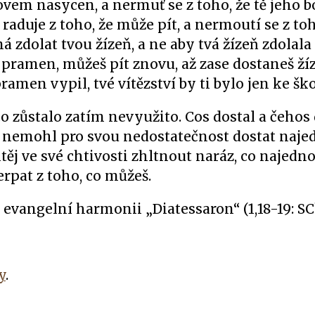
slovem nasycen, a nermuť se z toho, že tě jeho b
raduje z toho, že může pít, a nermoutí se z toh
zdolat tvou žízeň, a ne aby tvá žízeň zdolal
š pramen, můžeš pít znovu, až zase dostaneš ží
ramen vypil, tvé vítězství by ti bylo jen ke šk
, co zůstalo zatím nevyužito. Cos dostal a čehos 
 Cos nemohl pro svou nedostatečnost dostat naje
těj ve své chtivosti zhltnout naráz, co najedn
erpat z toho, co můžeš.
evangelní harmonii „Diatessaron“ (1,18-19: SCh
y
.