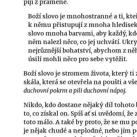
pijí z pramene.
Boží slovo je mnohostranné a ti, kteří
k němu přistupují z mnoha hledisek.
slovo mnoha barvami, aby každý, kdo
něm nalezl něco, co jej uchvátí. Ukr
nejrůznější bohatství, abychom z ně
úsilí mohli něco pro sebe vytěžit.
Boží slovo je stromem života, který ti
skála, která se otevřela na poušti a 
duchovní pokrm a pili duchovní nápoj.
Nikdo, kdo dostane nějaký díl tohoto 
to, co získal on. Spíš ať si uvědomí, že
toto málo. A také by proto, že se mu po
je nějak chudé a neplodné, nebo jím po