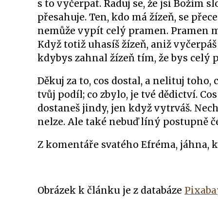
s to vyčerpat. Raduj se, že jsi Božím 
přesahuje. Ten, kdo má žízeň, se přece 
nemůže vypít celý pramen. Pramen má 
Když totiž uhasíš žízeň, aniž vyčerpá
kdybys zahnal žízeň tím, že bys celý p
Děkuj za to, cos dostal, a nelituj toho
tvůj podíl; co zbylo, je tvé dědictví.
dostaneš jindy, jen když vytrváš. Nech
nelze. Ale také nebuď líný postupně č
Z komentáře svatého Efréma, jáhna, k 
Obrázek k článku je z databáze
Pixaba