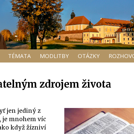
TÉMATA
MODLITBY
OTÁZKY
ROZHOV
patelným zdrojem života
ť jen jediný z
, je mnohem víc
jako když žízniví