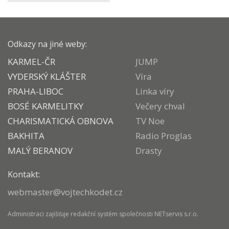
Odkazy na jiné weby:
KARMEL-ČR
JUMP
VYDERSKÝ KLÁŠTER
Víra
PRAHA-LIBOC
Linka víry
BOSÉ KARMELITKY
Večery chval
CHARISMATICKÁ OBNOVA
TV Noe
BAKHITA
Radio Proglas
MALÝ BERANOV
Drasty
Kontakt:
webmaster@vojtechkodet.cz
Administraci zajišťuje
redakční systém
společnosti
NETservis s.r.o.