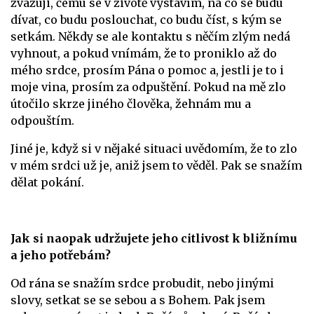
zvažuji, čemu se v životě vystavím, na co se budu
dívat, co budu poslouchat, co budu číst, s kým se
setkám. Někdy se ale kontaktu s něčím zlým nedá
vyhnout, a pokud vnímám, že to proniklo až do
mého srdce, prosím Pána o pomoc a, jestli je to i
moje vina, prosím za odpuštění. Pokud na mě zlo
útočilo skrze jiného člověka, žehnám mu a
odpouštím.
Jiné je, když si v nějaké situaci uvědomím, že to zlo
v mém srdci už je, aniž jsem to věděl. Pak se snažím
dělat pokání.
Jak si naopak udržujete jeho citlivost k bližnímu
a jeho potřebám?
Od rána se snažím srdce probudit, nebo jinými
slovy, setkat se se sebou a s Bohem. Pak jsem