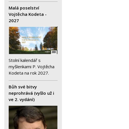
Malá poselství
Vojtěcha Kodeta -
2027
Stolní kalendář s
myšlenkami P. Vojtěcha
Kodeta na rok 2027.
Bůh své bitvy
neprohrává (vyšlo už i
ve 2. vydání)