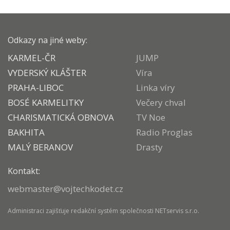
Odkazy na jiné weby:
KARMEL-ČR
JUMP
VYDERSKÝ KLÁŠTER
Víra
PRAHA-LIBOC
Linka víry
BOSÉ KARMELITKY
Večery chval
CHARISMATICKÁ OBNOVA
TV Noe
BAKHITA
Radio Proglas
MALÝ BERANOV
Drasty
Kontakt:
webmaster@vojtechkodet.cz
Administraci zajišťuje
redakční systém
společnosti
NETservis s.r.o.