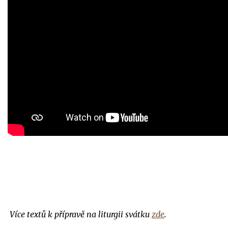
Více textů k přípravě na liturgii svátku
zde
.