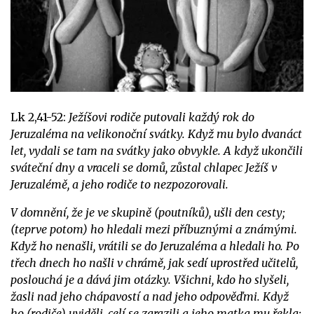
Lk 2,41-52:
Ježíšovi rodiče putovali každý rok do
Jeruzaléma na velikonoční svátky. Když mu bylo dvanáct
let, vydali se tam na svátky jako obvykle. A když ukončili
sváteční dny a vraceli se domů, zůstal chlapec Ježíš v
Jeruzalémě, a jeho rodiče to nezpozorovali.
V domnění, že je ve skupině (poutníků), ušli den cesty;
(teprve potom) ho hledali mezi příbuznými a známými.
Když ho nenašli, vrátili se do Jeruzaléma a hledali ho. Po
třech dnech ho našli v chrámě, jak sedí uprostřed učitelů,
poslouchá je a dává jim otázky. Všichni, kdo ho slyšeli,
žasli nad jeho chápavostí a nad jeho odpověďmi. Když
ho (rodiče) uviděli, celí se zarazili a jeho matka mu řekla: