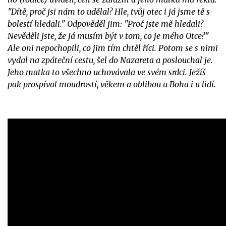
"Dítě, proč jsi nám to udělal? Hle, tvůj otec i já jsme tě s
bolestí hledali." Odpověděl jim: "Proč jste mě hledali?
Nevěděli jste, že já musím být v tom, co je mého Otce?"
Ale oni nepochopili, co jim tím chtěl říci. Potom se s nimi
vydal na zpáteční cestu, šel do Nazareta a poslouchal je.
Jeho matka to všechno uchovávala ve svém srdci. Ježíš
pak prospíval moudrostí, věkem a oblibou u Boha i u lidí.