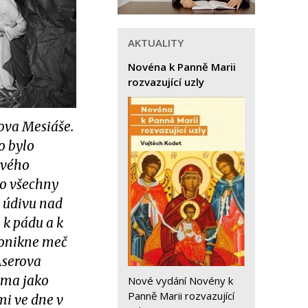
AKTUALITY
Novéna k Panně Marii
rozvazující uzly
ova Mesiáše.
o bylo
svého
ro všechny
i údivu nad
 k pádu a k
pronikne meč
Aserova
ama jako
Nové vydání Novény k
Panně Marii rozvazující
mi ve dne v