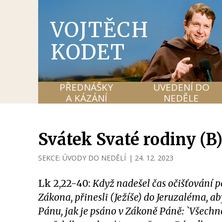
VOJTĚCH
KODET
PŘEDNÁŠKY
UVEDENÍ DO
A KÁZÁNÍ
NEDĚLE
Svátek Svaté rodiny (B
SEKCE:
ÚVODY DO NEDĚLÍ
|
24. 12. 2023
Lk 2,22-40:
Když nadešel čas očišťování 
Zákona, přinesli (Ježíše) do Jeruzaléma, ab
Pánu, jak je psáno v Zákoně Páně: `Všech