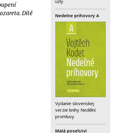
uzly
koupení
azareta. Dítě
Nedelne prihovory A
Vydanie slovenskej
verzie knihy Nedělní
promluvy
Malá poselství