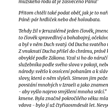
mužského rodu ať je zasvěceno Pánu!'
Přitom chtěli také podat oběť, jak je to na
Páně: pár hrdliček nebo dvě holoubata.
Tehdy žil v Jeruzalémě jeden člověk, jmeno
to člověk spravedlivý a bohabojný, očekáva
a byl v něm Duch svatý. Od Ducha svatého 
Z vnuknutí Ducha přišel do chrámu, právě kd
obvyklé podle Zákona. Vzal si ho do náručí
služebníka podle svého slova v pokoji, nebo
národy: světlo k osvícení pohanům a k slávě
slovy, která o něm slyšeli. Simeon jim pož
povstání mnohých v Izraeli a jako znamení
- aby vyšlo najevo smýšlení mnoha srdcí.
kmene. Byla značně pokročilého věku: mla
vdova - bylo jí už čtyřiaosmdesát let. Ne