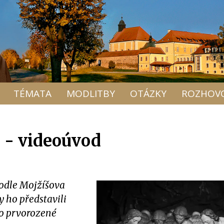
TÉMATA
MODLITBY
OTÁZKY
ROZHOV
) - videoúvod
podle Mojžíšova
y ho představili
no prvorozené