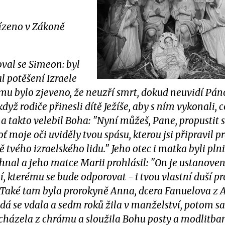
řízeno v Zákoně
val se Simeon: byl
l potěšení Izraele
mu bylo zjeveno, že neuzří smrt, dokud neuvidí Pán
yž rodiče přinesli dítě Ježíše, aby s ním vykonali, c
 a takto velebil Boha: "Nyní můžeš, Pane, propustit 
ť moje oči uviděly tvou spásu, kterou jsi připravil p
 tvého izraelského lidu." Jeho otec i matka byli pln
ehnal a jeho matce Marii prohlásil: "On je ustanoven
, kterému se bude odporovat - i tvou vlastní duší 
" Také tam byla prorokyně Anna, dcera Fanuelova z 
dá se vdala a sedm roků žila v manželství, potom s
vycházela z chrámu a sloužila Bohu posty a modlitba