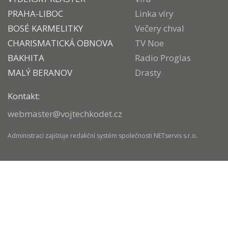
PRAHA-LIBOC
Linka víry
BOSÉ KARMELITKY
Večery chval
CHARISMATICKÁ OBNOVA
TV Noe
BAKHITA
Radio Proglas
MALÝ BERANOV
Drasty
Kontakt:
webmaster@vojtechkodet.cz
Administraci zajišťuje
redakční systém
společnosti
NETservis s.r.o.