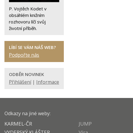
P. Vojtěch Kodet v
obsáhlém knižním
rozhovoru líčí svůj
životní příběh.
LÍBÍ SE VÁM NÁŠ WEB?
Podpořte nás
ODBĚR NOVINEK
Přihlášení
|
Informace
Odkazy na jiné weby:
KARMEL-ČR
JUMP
VYDERSKÝ KLÁŠTER
Víra