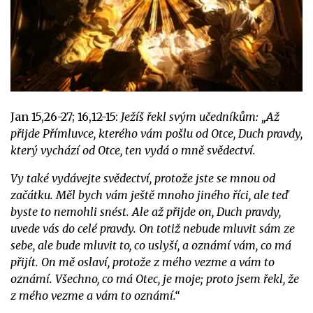
Jan 15,26-27; 16,12-15:
Ježíš řekl svým učedníkům: „Až
přijde Přímluvce, kterého vám pošlu od Otce, Duch pravdy,
který vychází od Otce, ten vydá o mně svědectví.
Vy také vydávejte svědectví, protože jste se mnou od
začátku. Měl bych vám ještě mnoho jiného říci, ale teď
byste to nemohli snést. Ale až přijde on, Duch pravdy,
uvede vás do celé pravdy. On totiž nebude mluvit sám ze
sebe, ale bude mluvit to, co uslyší, a oznámí vám, co má
přijít. On mě oslaví, protože z mého vezme a vám to
oznámí. Všechno, co má Otec, je moje; proto jsem řekl, že
z mého vezme a vám to oznámí.“