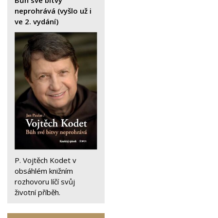
Bůh své bitvy
neprohrává (vyšlo už i
ve 2. vydání)
P. Vojtěch Kodet v
obsáhlém knižním
rozhovoru líčí svůj
životní příběh.