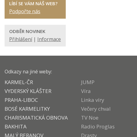
LÍBÍ SE VÁM NÁŠ WEB?
Podpořte nás
ODBĚR NOVINEK
Přihlášení
|
Informace
Odkazy na jiné weby:
KARMEL-ČR
JUMP
VYDERSKÝ KLÁŠTER
Víra
PRAHA-LIBOC
Linka víry
BOSÉ KARMELITKY
Večery chval
CHARISMATICKÁ OBNOVA
TV Noe
BAKHITA
Radio Proglas
MALÝ BERANOV
Drasty