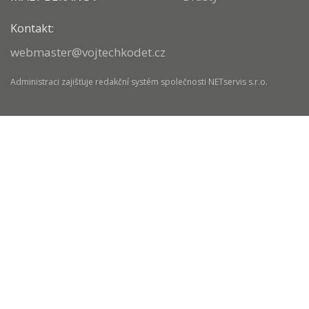
Kontakt:
webmaster@vojtechkodet.cz
Administraci zajišťuje
redakční systém
společnosti
NETservis s.r.o.