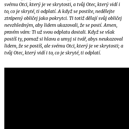
svému Otci, který je ve skrytosti, a tvůj Otec, který vidí i
to, co je skryté, ti odplatí. A když se postíte, nedělejte
ztrápený obličej jako pokrytci. Ti totiž dělají svůj obličej
nevzhledným, aby lidem ukazovali, že se postí. Amen,
pravím vám: Ti už svou odplatu dostali. Když se však
postíš ty, pomaž si hlavu a umyj si tvář, abys neukazoval
lidem, že se postíš, ale svému Otci, který je ve skrytosti; a
tvůj Otec, který vidí i to, co je skryté, ti odplatí.