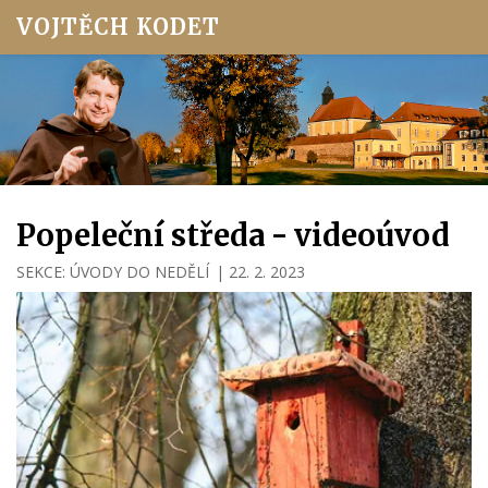
VOJTĚCH KODET
Popeleční středa - videoúvod
SEKCE:
ÚVODY DO NEDĚLÍ
|
22. 2. 2023