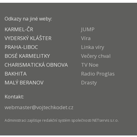
Odkazy na jiné weby:
KARMEL-ČR
JUMP
VYDERSKÝ KLÁŠTER
Víra
PRAHA-LIBOC
Linka víry
BOSÉ KARMELITKY
Večery chval
CHARISMATICKÁ OBNOVA
TV Noe
BAKHITA
Radio Proglas
MALÝ BERANOV
Drasty
Kontakt:
webmaster@vojtechkodet.cz
Administraci zajišťuje
redakční systém
společnosti
NETservis s.r.o.