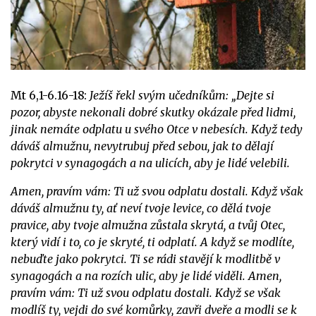
Mt 6,1-6.16-18:
Ježíš řekl svým učedníkům: „Dejte si
pozor, abyste nekonali dobré skutky okázale před lidmi,
jinak nemáte odplatu u svého Otce v nebesích. Když tedy
dáváš almužnu, nevytrubuj před sebou, jak to dělají
pokrytci v synagogách a na ulicích, aby je lidé velebili.
Amen, pravím vám: Ti už svou odplatu dostali. Když však
dáváš almužnu ty, ať neví tvoje levice, co dělá tvoje
pravice, aby tvoje almužna zůstala skrytá, a tvůj Otec,
který vidí i to, co je skryté, ti odplatí. A když se modlíte,
nebuďte jako pokrytci. Ti se rádi stavějí k modlitbě v
synagogách a na rozích ulic, aby je lidé viděli. Amen,
pravím vám: Ti už svou odplatu dostali. Když se však
modlíš ty, vejdi do své komůrky, zavři dveře a modli se k