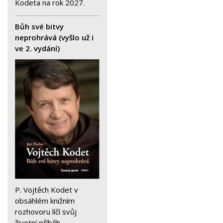
Kodeta na rok 2027.
Bůh své bitvy
neprohrává (vyšlo už i
ve 2. vydání)
P. Vojtěch Kodet v
obsáhlém knižním
rozhovoru líčí svůj
životní příběh.