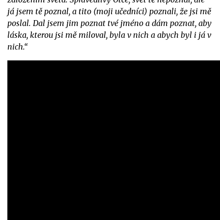
já jsem tě poznal, a tito (moji učedníci) poznali, že jsi mě
poslal. Dal jsem jim poznat tvé jméno a dám poznat, aby
láska, kterou jsi mě miloval, byla v nich a abych byl i já v
nich.“