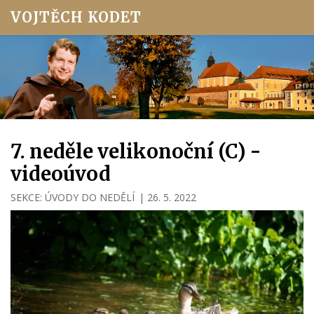
VOJTĚCH KODET
7. neděle velikonoční (C) -
videoúvod
SEKCE:
ÚVODY DO NEDĚLÍ
|
26. 5. 2022