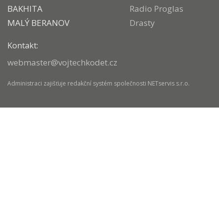
BAKHITA
Radio Proglas
MALÝ BERANOV
Drasty
Kontakt:
webmaster@vojtechkodet.cz
Administraci zajišťuje
redakční systém
společnosti
NETservis s.r.o.