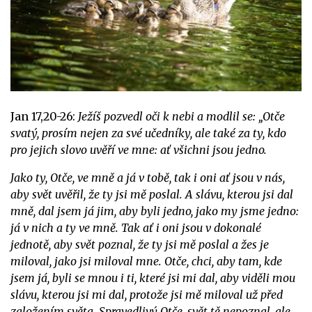
Jan 17,20-26:
Ježíš pozvedl oči k nebi a modlil se: „Otče
svatý, prosím nejen za své učedníky, ale také za ty, kdo
pro jejich slovo uvěří ve mne: ať všichni jsou jedno.
Jako ty, Otče, ve mně a já v tobě, tak i oni ať jsou v nás,
aby svět uvěřil, že ty jsi mě poslal. A slávu, kterou jsi dal
mně, dal jsem já jim, aby byli jedno, jako my jsme jedno:
já v nich a ty ve mně. Tak ať i oni jsou v dokonalé
jednotě, aby svět poznal, že ty jsi mě poslal a žes je
miloval, jako jsi miloval mne.
Otče, chci, aby tam, kde
jsem já, byli se mnou i ti, které jsi mi dal, aby viděli mou
slávu, kterou jsi mi dal, protože jsi mě miloval už před
založením světa. Spravedlivý Otče, svět tě nepoznal, ale