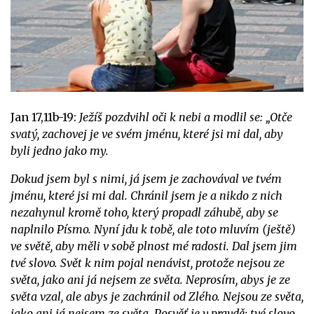
Jan 17,11b-19:
Ježíš pozdvihl oči k nebi a modlil se: „Otče
svatý, zachovej je ve svém jménu, které jsi mi dal, aby
byli jedno jako my.
Dokud jsem byl s nimi, já jsem je zachovával ve tvém
jménu, které jsi mi dal. Chránil jsem je a nikdo z nich
nezahynul kromě toho, který propadl záhubě, aby se
naplnilo Písmo. Nyní jdu k tobě, ale toto mluvím (ještě)
ve světě, aby měli v sobě plnost mé radosti. Dal jsem jim
tvé slovo. Svět k nim pojal nenávist, protože nejsou ze
světa, jako ani já nejsem ze světa. Neprosím, abys je ze
světa vzal, ale abys je zachránil od Zlého. Nejsou ze světa,
jako ani já nejsem ze světa. Posvěť je v pravdě; tvé slovo