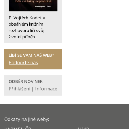
P. Vojtěch Kodet v
obsáhlém knižním
rozhovoru líčí svůj
životní příběh.
LÍBÍ SE VÁM NÁŠ WEB?
Podpořte nás
ODBĚR NOVINEK
Přihlášení
|
Informace
Odkazy na jiné weby: