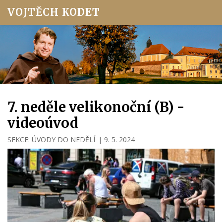
VOJTĚCH KODET
7. neděle velikonoční (B) -
videoúvod
SEKCE:
ÚVODY DO NEDĚLÍ
|
9. 5. 2024