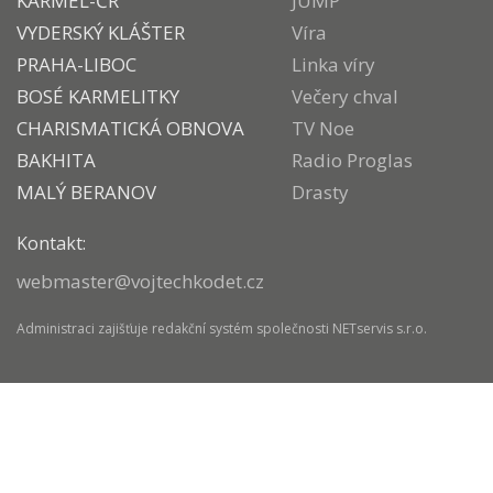
KARMEL-ČR
JUMP
VYDERSKÝ KLÁŠTER
Víra
PRAHA-LIBOC
Linka víry
BOSÉ KARMELITKY
Večery chval
CHARISMATICKÁ OBNOVA
TV Noe
BAKHITA
Radio Proglas
MALÝ BERANOV
Drasty
Kontakt:
webmaster@vojtechkodet.cz
Administraci zajišťuje
redakční systém
společnosti
NETservis s.r.o.