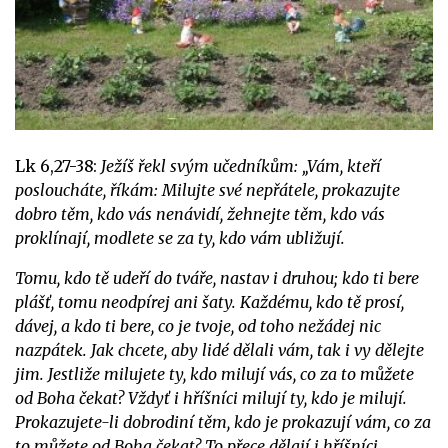
Lk 6,27-38:
Ježíš řekl svým učedníkům: „Vám, kteří
posloucháte, říkám: Milujte své nepřátele, prokazujte
dobro těm, kdo vás nenávidí, žehnejte těm, kdo vás
proklínají, modlete se za ty, kdo vám ubližují.
Tomu, kdo tě udeří do tváře, nastav i druhou; kdo ti bere
plášť, tomu neodpírej ani šaty. Každému, kdo tě prosí,
dávej, a kdo ti bere, co je tvoje, od toho nežádej nic
nazpátek. Jak chcete, aby lidé dělali vám, tak i vy dělejte
jim. Jestliže milujete ty, kdo milují vás, co za to můžete
od Boha čekat? Vždyť i hříšníci milují ty, kdo je milují.
Prokazujete-li dobrodiní těm, kdo je prokazují vám, co za
to můžete od Boha čekat? To přece dělají i hříšníci.