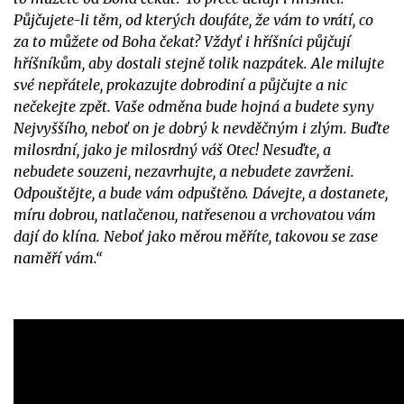
Půjčujete-li těm, od kterých doufáte, že vám to vrátí, co
za to můžete od Boha čekat? Vždyť i hříšníci půjčují
hříšníkům, aby dostali stejně tolik nazpátek. Ale milujte
své nepřátele, prokazujte dobrodiní a půjčujte a nic
nečekejte zpět. Vaše odměna bude hojná a budete syny
Nejvyššího, neboť on je dobrý k nevděčným i zlým. Buďte
milosrdní, jako je milosrdný váš Otec! Nesuďte, a
nebudete souzeni, nezavrhujte, a nebudete zavrženi.
Odpouštějte, a bude vám odpuštěno. Dávejte, a dostanete,
míru dobrou, natlačenou, natřesenou a vrchovatou vám
dají do klína. Neboť jako měrou měříte, takovou se zase
naměří vám.“