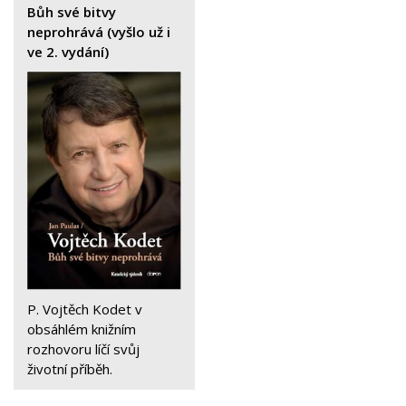
Bůh své bitvy
neprohrává (vyšlo už i
ve 2. vydání)
P. Vojtěch Kodet v
obsáhlém knižním
rozhovoru líčí svůj
životní příběh.