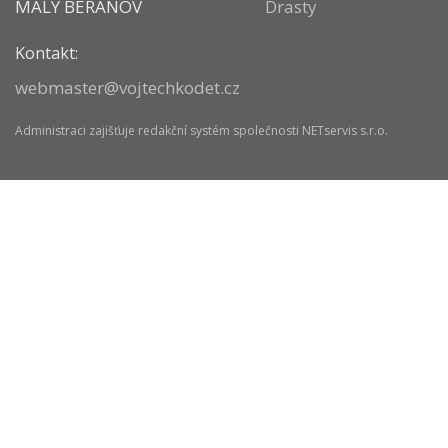
MALÝ BERANOV
Drasty
Kontakt:
webmaster@vojtechkodet.cz
Administraci zajišťuje
redakční systém
společnosti
NETservis s.r.o.