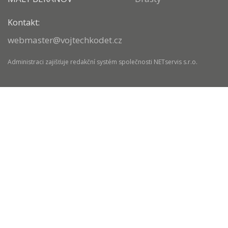
Kontakt:
webmaster@vojtechkodet.cz
Administraci zajišťuje
redakční systém
společnosti
NETservis s.r.o.