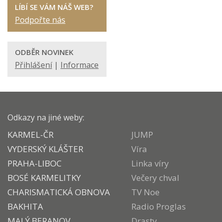
LÍBÍ SE VÁM NÁŠ WEB?
Podpořte nás
ODBĚR NOVINEK
Přihlášení
|
Informace
Odkazy na jiné weby:
KARMEL-ČR
JUMP
VYDERSKÝ KLÁŠTER
Víra
PRAHA-LIBOC
Linka víry
BOSÉ KARMELITKY
Večery chval
CHARISMATICKÁ OBNOVA
TV Noe
BAKHITA
Radio Proglas
MALÝ BERANOV
Drasty