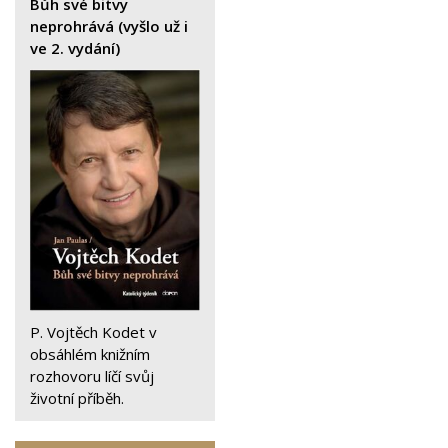
Bůh své bitvy
neprohrává (vyšlo už i
ve 2. vydání)
P. Vojtěch Kodet v
obsáhlém knižním
rozhovoru líčí svůj
životní příběh.