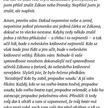
jsem přišel zrušit Zákon nebo Proroky. Nepřišel jsem je
zrušit, ale naplnit.
Amen, pravím vám: Dokud nepomine nebe a země,
nepomine jediné písmenko ani jediná čárka ze Zákona,
dokud se to všecko nestane. Kdyby tedy někdo zrušil
jedno z těchto přikázání – a třeba i to nejmenší – a tak
učil lidi, bude v nebeském království nejmenší. Kdo se
však bude jimi řídit a jim učit, bude v nebeském
království veliký. Říkám vám: Nebude-li vaše
spravedlnost mnohem dokonalejší než spravedlnost
učitelů Zákona a farizeů, do nebeského království
nevejdete. Slyšeli jste, že bylo řečeno předkům:
`Nezabiješ! Kdo by zabil, propadne soudu.' A já vám
říkám: Každý, kdo se na svého bratra hněvá, propadne
soudu; kdo svého bratra tupí, propadne veleradě; a kdo ho
zatracuje, propadne pekelnému ohni. Přinášíš-li tedy
svůj dar k oltáři a tam si vzpomeneš, že tvůj bratr má
něco proti tobě, nech tam svůj dar před oltářem a jdi se