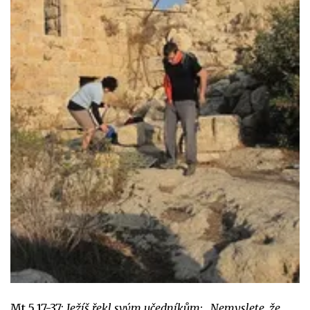
Mt 5,17-37:
Ježíš řekl svým učedníkům: „Nemyslete, že