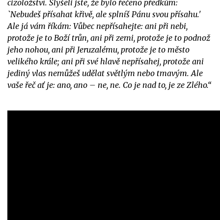
cizoložství. Slyšeli jste, že bylo řečeno předkům:
`Nebudeš přísahat křivě, ale splníš Pánu svou přísahu.'
Ale já vám říkám: Vůbec nepřísahejte: ani při nebi,
protože je to Boží trůn, ani při zemi, protože je to podnož
jeho nohou, ani při Jeruzalému, protože je to město
velikého krále; ani při své hlavě nepřísahej, protože ani
jediný vlas nemůžeš udělat světlým nebo tmavým. Ale
vaše řeč ať je: ano, ano – ne, ne. Co je nad to, je ze Zlého.“