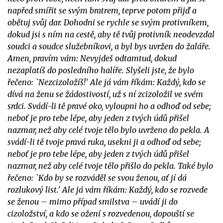
napřed smířit se svým bratrem, teprve potom přijď a
obětuj svůj dar. Dohodni se rychle se svým protivníkem,
dokud jsi s ním na cestě, aby tě tvůj protivník neodevzdal
soudci a soudce služebníkovi, a byl bys uvržen do žaláře.
Amen, pravím vám: Nevyjdeš odtamtud, dokud
nezaplatíš do posledního halíře. Slyšeli jste, že bylo
řečeno: `Nezcizoložíš!' Ale já vám říkám: Každý, kdo se
dívá na ženu se žádostivostí, už s ní zcizoložil ve svém
srdci. Svádí-li tě pravé oko, vyloupni ho a odhoď od sebe;
neboť je pro tebe lépe, aby jeden z tvých údů přišel
nazmar, než aby celé tvoje tělo bylo uvrženo do pekla. A
svádí-li tě tvoje pravá ruka, usekni ji a odhoď od sebe;
neboť je pro tebe lépe, aby jeden z tvých údů přišel
nazmar, než aby celé tvoje tělo přišlo do pekla. Také bylo
řečeno: `Kdo by se rozváděl se svou ženou, ať jí dá
rozlukový list.' Ale já vám říkám: Každý, kdo se rozvede
se ženou – mimo případ smilstva – uvádí ji do
cizoložství, a kdo se ožení s rozvedenou, dopouští se