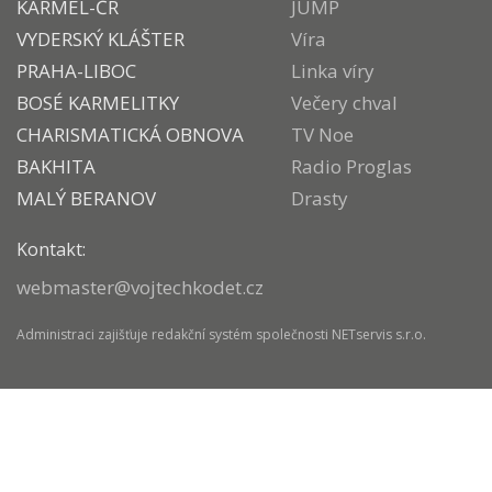
KARMEL-ČR
JUMP
VYDERSKÝ KLÁŠTER
Víra
PRAHA-LIBOC
Linka víry
BOSÉ KARMELITKY
Večery chval
CHARISMATICKÁ OBNOVA
TV Noe
BAKHITA
Radio Proglas
MALÝ BERANOV
Drasty
Kontakt:
webmaster@vojtechkodet.cz
Administraci zajišťuje
redakční systém
společnosti
NETservis s.r.o.