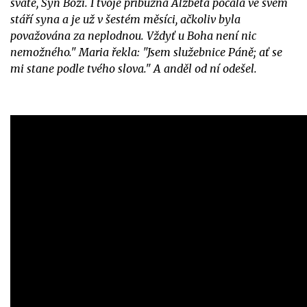
svaté, Syn Boží. I tvoje příbuzná Alžběta počala ve svém
stáří syna a je už v šestém měsíci, ačkoliv byla
považována za neplodnou. Vždyť u Boha není nic
nemožného." Maria řekla: "Jsem služebnice Páně; ať se
mi stane podle tvého slova." A anděl od ní odešel.