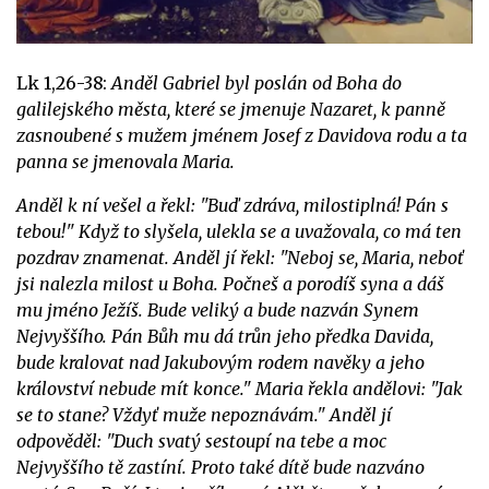
Lk 1,26-38:
Anděl Gabriel byl poslán od Boha do
galilejského města, které se jmenuje Nazaret, k panně
zasnoubené s mužem jménem Josef z Davidova rodu a ta
panna se jmenovala Maria.
Anděl k ní vešel a řekl: "Buď zdráva, milostiplná! Pán s
tebou!"
Když to slyšela, ulekla se a uvažovala, co má ten
pozdrav znamenat. Anděl jí řekl: "Neboj se, Maria, neboť
jsi nalezla milost u Boha. Počneš a porodíš syna a dáš
mu jméno Ježíš. Bude veliký a bude nazván Synem
Nejvyššího. Pán Bůh mu dá trůn jeho předka Davida,
bude kralovat nad Jakubovým rodem navěky a jeho
království nebude mít konce." Maria řekla andělovi: "Jak
se to stane? Vždyť muže nepoznávám." Anděl jí
odpověděl: "Duch svatý sestoupí na tebe a moc
Nejvyššího tě zastíní. Proto také dítě bude nazváno