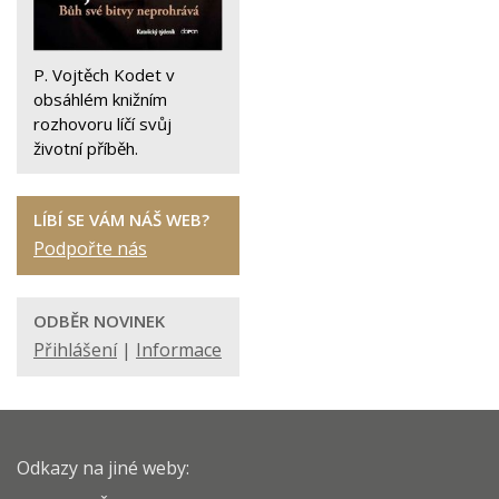
P. Vojtěch Kodet v
obsáhlém knižním
rozhovoru líčí svůj
životní příběh.
LÍBÍ SE VÁM NÁŠ WEB?
Podpořte nás
ODBĚR NOVINEK
Přihlášení
|
Informace
Odkazy na jiné weby: