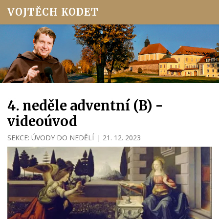
VOJTĚCH KODET
4. neděle adventní (B) -
videoúvod
SEKCE:
ÚVODY DO NEDĚLÍ
|
21. 12. 2023