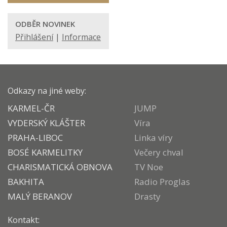
ODBĚR NOVINEK
Přihlášení
|
Informace
Odkazy na jiné weby:
KARMEL-ČR
JUMP
VYDERSKÝ KLÁŠTER
Víra
PRAHA-LIBOC
Linka víry
BOSÉ KARMELITKY
Večery chval
CHARISMATICKÁ OBNOVA
TV Noe
BAKHITA
Radio Proglas
MALÝ BERANOV
Drasty
Kontakt: