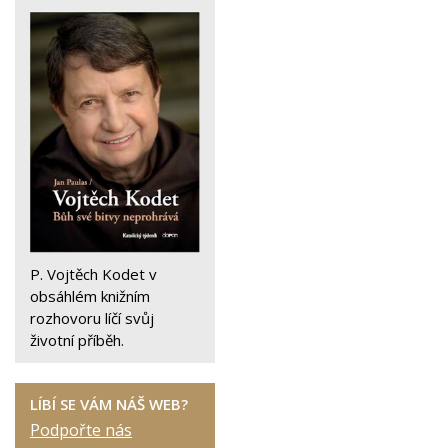
P. Vojtěch Kodet v
obsáhlém knižním
rozhovoru líčí svůj
životní příběh.
LÍBÍ SE VÁM NÁŠ WEB?
Podpořte nás