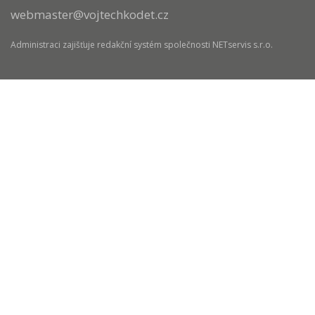
webmaster@vojtechkodet.cz
Administraci zajišťuje
redakční systém
společnosti
NETservis s.r.o.