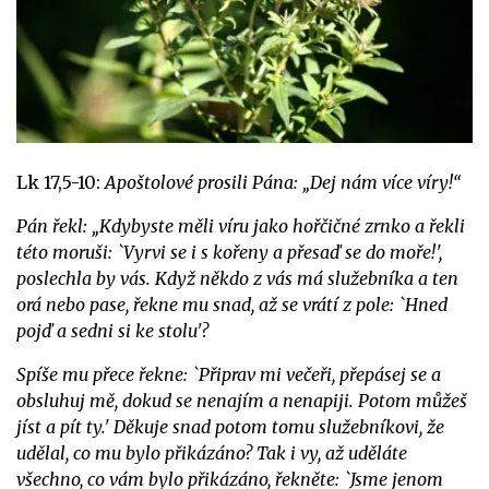
Lk 17,5-10:
Apoštolové prosili Pána: „Dej nám více víry!“
Pán řekl: „Kdybyste měli víru jako hořčičné zrnko a řekli
této moruši: `Vyrvi se i s kořeny a přesaď se do moře!',
poslechla by vás. Když někdo z vás má služebníka a ten
orá nebo pase, řekne mu snad, až se vrátí z pole: `Hned
pojď a sedni si ke stolu'?
Spíše mu přece řekne: `Připrav mi večeři, přepásej se a
obsluhuj mě, dokud se nenajím a nenapiji. Potom můžeš
jíst a pít ty.' Děkuje snad potom tomu služebníkovi, že
udělal, co mu bylo přikázáno? Tak i vy, až uděláte
všechno, co vám bylo přikázáno, řekněte: `Jsme jenom