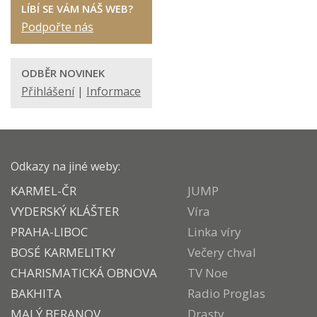
LÍBÍ SE VÁM NÁŠ WEB?
Podpořte nás
ODBĚR NOVINEK
Přihlášení
|
Informace
Odkazy na jiné weby:
KARMEL-ČR
JUMP
VYDERSKÝ KLÁŠTER
Víra
PRAHA-LIBOC
Linka víry
BOSÉ KARMELITKY
Večery chval
CHARISMATICKÁ OBNOVA
TV Noe
BAKHITA
Radio Proglas
MALÝ BERANOV
Drasty