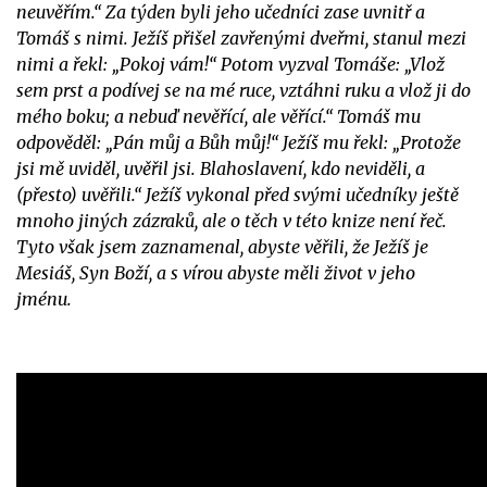
neuvěřím.“ Za týden byli jeho učedníci zase uvnitř a
Tomáš s nimi. Ježíš přišel zavřenými dveřmi, stanul mezi
nimi a řekl: „Pokoj vám!“ Potom vyzval Tomáše: „Vlož
sem prst a podívej se na mé ruce, vztáhni ruku a vlož ji do
mého boku; a nebuď nevěřící, ale věřící.“ Tomáš mu
odpověděl: „Pán můj a Bůh můj!“ Ježíš mu řekl: „Protože
jsi mě uviděl, uvěřil jsi. Blahoslavení, kdo neviděli, a
(přesto) uvěřili.“ Ježíš vykonal před svými učedníky ještě
mnoho jiných zázraků, ale o těch v této knize není řeč.
Tyto však jsem zaznamenal, abyste věřili, že Ježíš je
Mesiáš, Syn Boží, a s vírou abyste měli život v jeho
jménu.