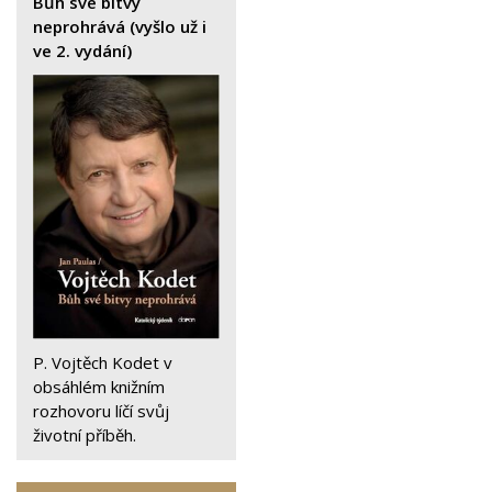
Bůh své bitvy
neprohrává (vyšlo už i
ve 2. vydání)
P. Vojtěch Kodet v
obsáhlém knižním
rozhovoru líčí svůj
životní příběh.