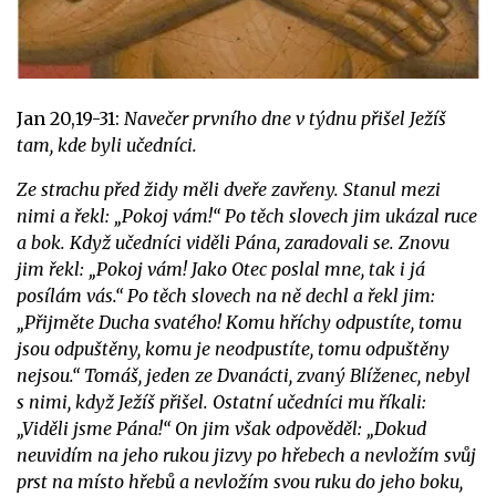
Jan 20,19-31:
Navečer prvního dne v týdnu přišel Ježíš
tam, kde byli učedníci.
Ze strachu před židy měli dveře zavřeny. Stanul mezi
nimi a řekl: „Pokoj vám!“ Po těch slovech jim ukázal ruce
a bok. Když učedníci viděli Pána, zaradovali se. Znovu
jim řekl: „Pokoj vám! Jako Otec poslal mne, tak i já
posílám vás.“ Po těch slovech na ně dechl a řekl jim:
„Přijměte Ducha svatého! Komu hříchy odpustíte, tomu
jsou odpuštěny, komu je neodpustíte, tomu odpuštěny
nejsou.“
Tomáš, jeden ze Dvanácti, zvaný Blíženec, nebyl
s nimi, když Ježíš přišel. Ostatní učedníci mu říkali:
„Viděli jsme Pána!“ On jim však odpověděl: „Dokud
neuvidím na jeho rukou jizvy po hřebech a nevložím svůj
prst na místo hřebů a nevložím svou ruku do jeho boku,