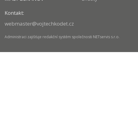
Kontakt:
webmaster@vojtechkodet.cz
Administraci zajišťuje
redakční systém
společnosti
NETservis s.r.o.