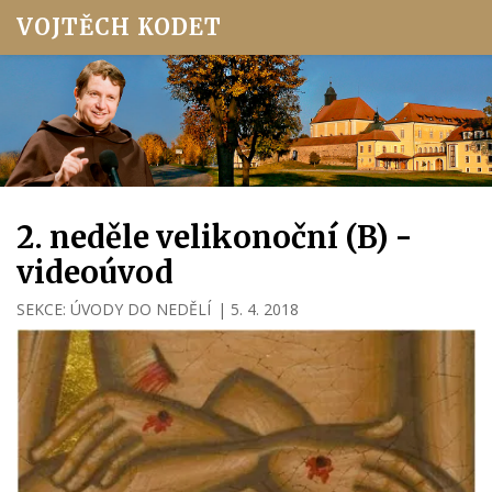
VOJTĚCH KODET
2. neděle velikonoční (B) -
videoúvod
SEKCE:
ÚVODY DO NEDĚLÍ
|
5. 4. 2018