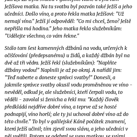
Ježíšova matka. Na tu svatbu byl pozván také Ježíš a jeho
učedníci. Došlo víno, a proto řekla matka Ježíšovi: "Už
nemají víno." Ježíš jí odpověděl: "Co mi chceš, ženo? Ještě
nepřišla má hodina." Jeho matka řekla služebníkům:
"Udělejte všechno, co vám řekne."
Stálo tam šest kamenných džbánů na vodu, určených k
očišťování (předepsanému) u židů, a každý džbán byl na
dvě až tři vědra. Ježíš řekl (služebníkům): "Naplňte
džbány vodou!" Naplnili je až po okraj. A nařídil jim:
"Teď naberte a doneste správci svatby!" Donesli, a
jakmile správce svatby okusil vodu proměněnou ve víno -
nevěděl, odkud je, ale služebníci, kteří čerpali vodu, to
věděli - zavolal si ženicha a řekl mu: "Každý člověk
předkládá nejdříve dobré víno, a teprve až se hosté
podnapijí, víno horší; ale ty jsi uchoval dobré víno až do
této chvíle." To byl v galilejské Káně počátek znamení,
která Ježíš učinil; tím zjevil svou slávu, a jeho učedníci v
něj uvěřili. Potom se odebral se svou matkou, se svými