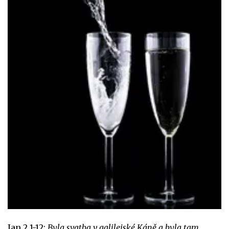
Jan 2,1-12:
Byla svatba v galilejské Káně a byla tam