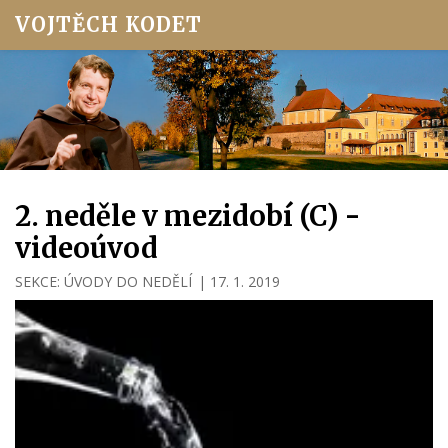
VOJTĚCH KODET
2. neděle v mezidobí (C) -
videoúvod
SEKCE:
ÚVODY DO NEDĚLÍ
|
17. 1. 2019