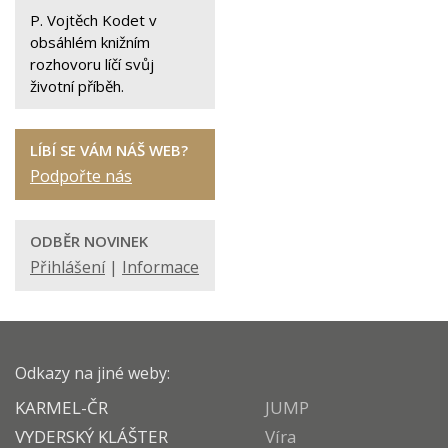
P. Vojtěch Kodet v
obsáhlém knižním
rozhovoru líčí svůj
životní příběh.
LÍBÍ SE VÁM NÁŠ WEB?
Podpořte nás
ODBĚR NOVINEK
Přihlášení
|
Informace
Odkazy na jiné weby:
KARMEL-ČR
JUMP
VYDERSKÝ KLÁŠTER
Víra