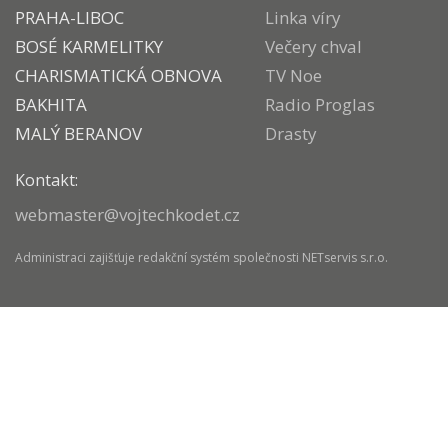
PRAHA-LIBOC
Linka víry
BOSÉ KARMELITKY
Večery chval
CHARISMATICKÁ OBNOVA
TV Noe
BAKHITA
Radio Proglas
MALÝ BERANOV
Drasty
Kontakt:
webmaster@vojtechkodet.cz
Administraci zajišťuje
redakční systém
společnosti
NETservis s.r.o.