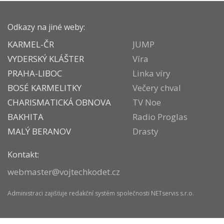
Odkazy na jiné weby:
KARMEL-ČR
JUMP
VYDERSKÝ KLÁŠTER
Víra
PRAHA-LIBOC
Linka víry
BOSÉ KARMELITKY
Večery chval
CHARISMATICKÁ OBNOVA
TV Noe
BAKHITA
Radio Proglas
MALÝ BERANOV
Drasty
Kontakt:
webmaster@vojtechkodet.cz
Administraci zajišťuje
redakční systém
společnosti
NETservis s.r.o.