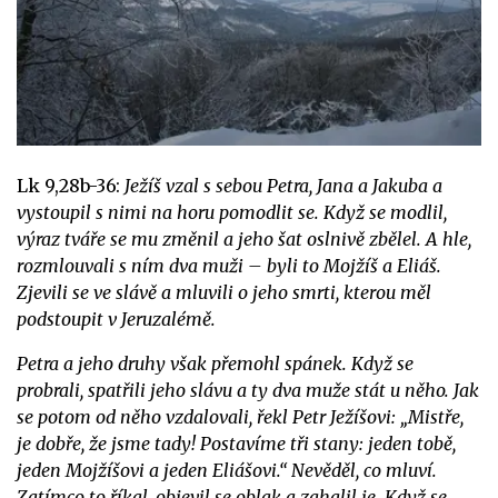
Lk 9,28b-36:
Ježíš vzal s sebou Petra, Jana a Jakuba a
vystoupil s nimi na horu pomodlit se. Když se modlil,
výraz tváře se mu změnil a jeho šat oslnivě zbělel. A hle,
rozmlouvali s ním dva muži – byli to Mojžíš a Eliáš.
Zjevili se ve slávě a mluvili o jeho smrti, kterou měl
podstoupit v Jeruzalémě.
Petra a jeho druhy však přemohl spánek. Když se
probrali, spatřili jeho slávu a ty dva muže stát u něho. Jak
se potom od něho vzdalovali, řekl Petr Ježíšovi: „Mistře,
je dobře, že jsme tady! Postavíme tři stany: jeden tobě,
jeden Mojžíšovi a jeden Eliášovi.“ Nevěděl, co mluví.
Zatímco to říkal, objevil se oblak a zahalil je. Když se