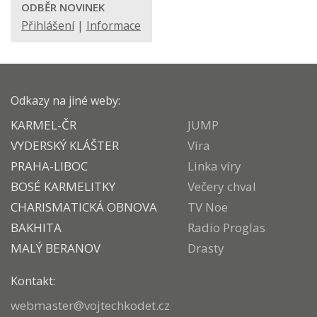
ODBĚR NOVINEK
Přihlášení
|
Informace
Odkazy na jiné weby:
KARMEL-ČR
JUMP
VYDERSKÝ KLÁŠTER
Víra
PRAHA-LIBOC
Linka víry
BOSÉ KARMELITKY
Večery chval
CHARISMATICKÁ OBNOVA
TV Noe
BAKHITA
Radio Proglas
MALÝ BERANOV
Drasty
Kontakt:
webmaster@vojtechkodet.cz