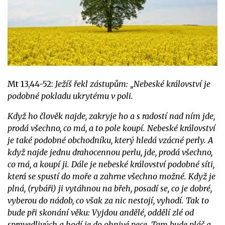
Mt 13,44-52:
Ježíš řekl zástupům: „Nebeské království je
podobné pokladu ukrytému v poli.
Když ho člověk najde, zakryje ho a s radostí nad ním jde,
prodá všechno, co má, a to pole koupí. Nebeské království
je také podobné obchodníku, který hledá vzácné perly.
A
když najde jednu drahocennou perlu, jde, prodá všechno,
co má, a koupí ji. Dále je nebeské království podobné síti,
která se spustí do moře a zahrne všechno možné. Když je
plná, (rybáři) ji vytáhnou na břeh, posadí se, co je dobré,
vyberou do nádob, co však za nic nestojí, vyhodí. Tak to
bude při skonání věku: Vyjdou andělé, oddělí zlé od
spravedlivých a hodí je do ohnivé pece. Tam bude pláč a