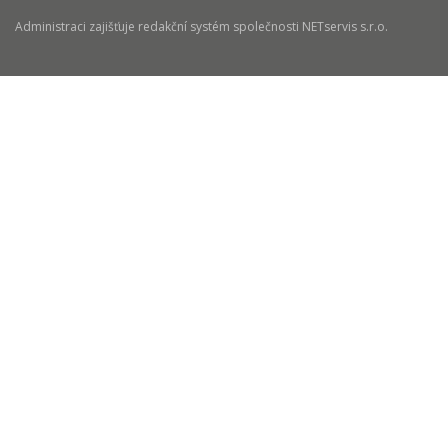
Administraci zajišťuje
redakční systém
společnosti
NETservis s.r.o.