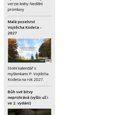
verzie knihy Nedělní
promluvy
Malá poselství
Vojtěcha Kodeta -
2027
Stolní kalendář s
myšlenkami P. Vojtěcha
Kodeta na rok 2027.
Bůh své bitvy
neprohrává (vyšlo už i
ve 2. vydání)