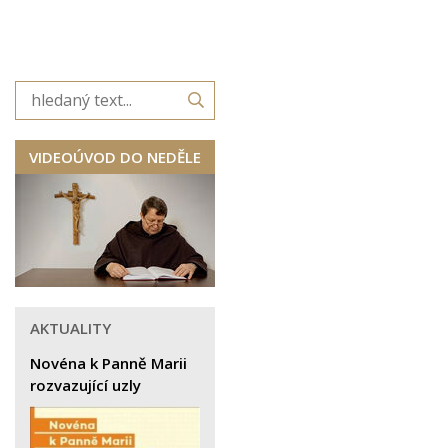
VIDEOÚVOD DO NEDĚLE
AKTUALITY
Novéna k Panně Marii
rozvazující uzly