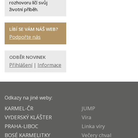
rozhovoru líčí svůj
životní příběh.
LÍBÍ SE VÁM NÁŠ WEB?
Podpořte nás
ODBĚR NOVINEK
Přihlášení
|
Informace
Odkazy na jiné weby:
KARMEL-ČR
JUMP
VYDERSKÝ KLÁŠTER
Víra
PRAHA-LIBOC
Linka víry
BOSÉ KARMELITKY
Večery chval