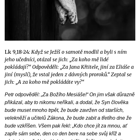
Lk 9,18-24:
Když se Ježíš o samotě modlil a byli s ním
jeho učedníci, otázal se jich: „Za koho mě lidé
pokládají?“ Odpověděli: „Za Jana Křtitele, jiní za Eliáše a
jiní (myslí), že vstal jeden z dávných proroků.“ Zeptal se
jich: „A za koho mě pokládáte vy?“
Petr odpověděl: „Za Božího Mesiáše!“ On jim však důrazně
přikázal, aby to nikomu neříkali, a dodal, že Syn člověka
bude muset mnoho trpět, že bude zavržen od starších,
velekněží a učitelů Zákona, že bude zabit a třetího dne že
bude vzkříšen. Všem pak řekl: „Kdo chce jít za mnou, ať
zapře sám sebe, den co den bere na sebe svůj kříž a