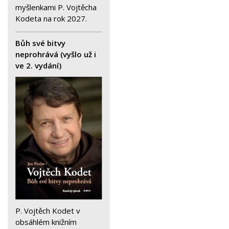
myšlenkami P. Vojtěcha
Kodeta na rok 2027.
Bůh své bitvy
neprohrává (vyšlo už i
ve 2. vydání)
P. Vojtěch Kodet v
obsáhlém knižním