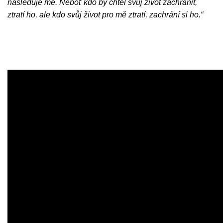
následuje mě. Neboť kdo by chtěl svůj život zachránit,
ztratí ho, ale kdo svůj život pro mě ztratí, zachrání si ho.“