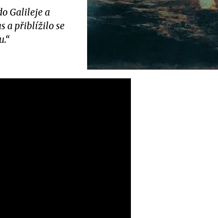
do Galileje a
 a přiblížilo se
u.“