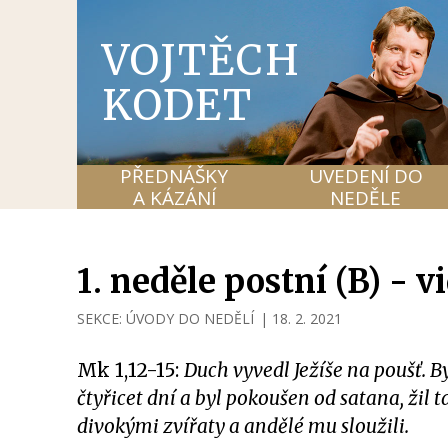
VOJTĚCH
KODET
PŘEDNÁŠKY
UVEDENÍ DO
A KÁZÁNÍ
NEDĚLE
1. neděle postní (B) - 
SEKCE:
ÚVODY DO NEDĚLÍ
|
18. 2. 2021
Mk 1,12-15:
Duch vyvedl Ježíše na poušť. B
čtyřicet dní a byl pokoušen od satana, žil
divokými zvířaty a andělé mu sloužili.