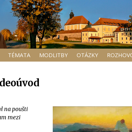
TÉMATA
MODLITBY
OTÁZKY
ROZHOV
videoúvod
yl na poušti
 tam mezi