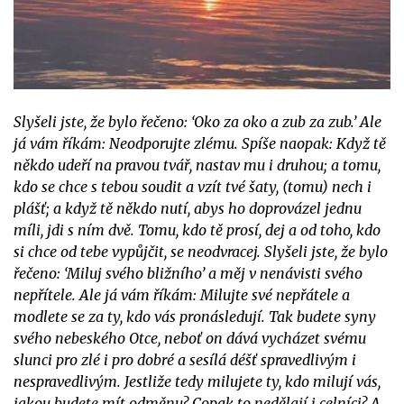
Slyšeli jste, že bylo řečeno: ‘Oko za oko a zub za zub.’ Ale
já vám říkám: Neodporujte zlému. Spíše naopak: Když tě
někdo udeří na pravou tvář, nastav mu i druhou; a tomu,
kdo se chce s tebou soudit a vzít tvé šaty, (tomu) nech i
plášť; a když tě někdo nutí, abys ho doprovázel jednu
míli, jdi s ním dvě. Tomu, kdo tě prosí, dej a od toho, kdo
si chce od tebe vypůjčit, se neodvracej. Slyšeli jste, že bylo
řečeno: ‘Miluj svého bližního’ a měj v nenávisti svého
nepřítele. Ale já vám říkám: Milujte své nepřátele a
modlete se za ty, kdo vás pronásledují. Tak budete syny
svého nebeského Otce, neboť on dává vycházet svému
slunci pro zlé i pro dobré a sesílá déšť spravedlivým i
nespravedlivým. Jestliže tedy milujete ty, kdo milují vás,
jakou budete mít odměnu? Copak to nedělají i celníci? A