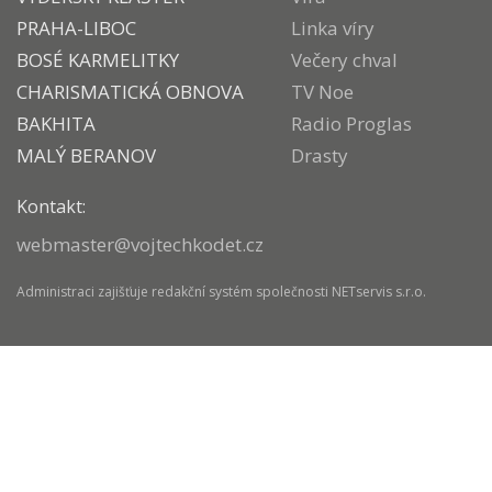
PRAHA-LIBOC
Linka víry
BOSÉ KARMELITKY
Večery chval
CHARISMATICKÁ OBNOVA
TV Noe
BAKHITA
Radio Proglas
MALÝ BERANOV
Drasty
Kontakt:
webmaster@vojtechkodet.cz
Administraci zajišťuje
redakční systém
společnosti
NETservis s.r.o.