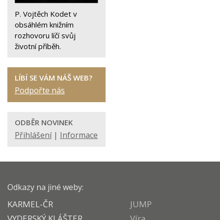
P. Vojtěch Kodet v
obsáhlém knižním
rozhovoru líčí svůj
životní příběh.
LÍBÍ SE VÁM NÁŠ WEB?
Podpořte nás
ODBĚR NOVINEK
Přihlášení
|
Informace
Odkazy na jiné weby:
KARMEL-ČR
JUMP
VYDERSKÝ KLÁŠTER
Víra