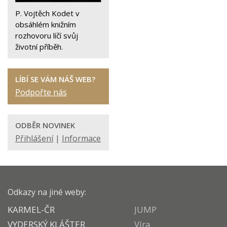
P. Vojtěch Kodet v
obsáhlém knižním
rozhovoru líčí svůj
životní příběh.
LÍBÍ SE VÁM NÁŠ WEB?
Podpořte nás
ODBĚR NOVINEK
Přihlášení
|
Informace
Odkazy na jiné weby:
KARMEL-ČR
JUMP
VYDERSKÝ KLÁŠTER
Víra