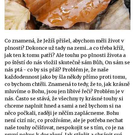
Co znamená, že Ježíš přišel, abychom měli život v
plnosti? Dokonce už tady na zemi...a co třeba kříž,
jak ten k tomu patří? Ale touhu po plnosti života a
po štěstí do nás vložil skutečně sám Bůh, On sám se
nás ptá - co by sis přál? Problém je, že naše
každodennost jako by šla někdy přímo proti tomu,
co bychom chtěli. Znamená to tedy, že to, jak krásně
mluvíme o Bohu, jsou jen líbivé řeči? Problém je v
nás. Často se stává, že všechny ty krásné touhy si
chceme naplnit hned a sami a než bychom si na
něco počkali, raději je něčím zaplácneme. Bohu
není cizí nic, co prožíváme, ale je potřeba nechat
naše touhy očišťovat, nespokojit se s tím, co je na
první pokus k dosažení. Jak střežit a chránit své