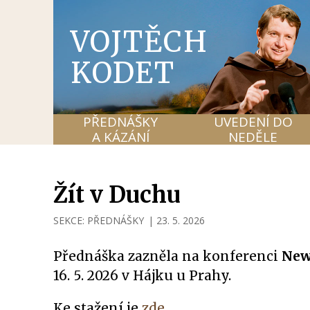
VOJTĚCH
KODET
PŘEDNÁŠKY
UVEDENÍ DO
A KÁZÁNÍ
NEDĚLE
Žít v Duchu
SEKCE:
PŘEDNÁŠKY
|
23. 5. 2026
Přednáška zazněla na konferenci
New
16. 5. 2026 v Hájku u Prahy.
Ke stažení je
zde
.