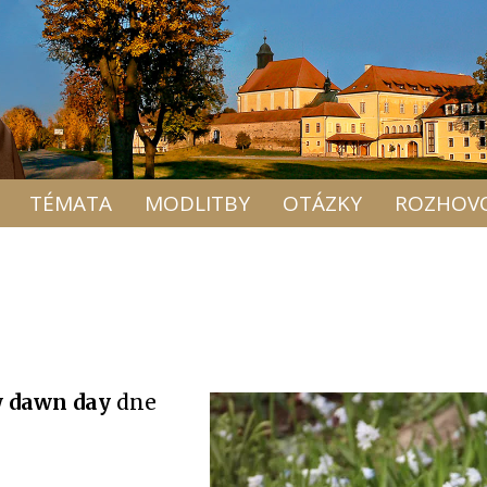
TÉMATA
MODLITBY
OTÁZKY
ROZHOV
 dawn day
dne