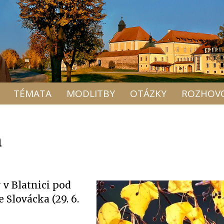
TÉMATA
MODLITBY
OTÁZKY
ROZHOV
m
v Blatnici pod
Slovácka (29. 6.