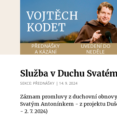
VOJTĚCH
KODET
PŘEDNÁŠKY
UVEDENÍ DO
A KÁZÁNÍ
NEDĚLE
Služba v Duchu Svaté
SEKCE:
PŘEDNÁŠKY
|
14. 9. 2024
Záznam promluvy z duchovní obnovy 
Svatým Antonínkem - z projektu Duše 
- 2. 7. 2024)