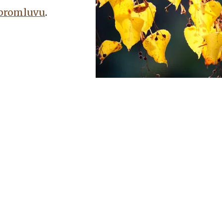
promluvu
.