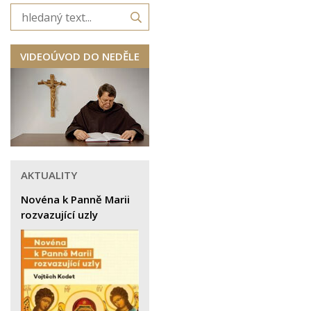
VIDEOÚVOD DO NEDĚLE
AKTUALITY
Novéna k Panně Marii
rozvazující uzly