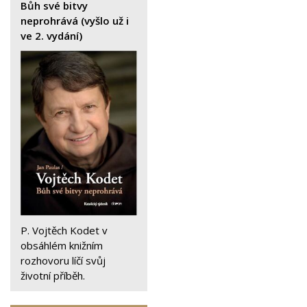
Bůh své bitvy
neprohrává (vyšlo už i
ve 2. vydání)
P. Vojtěch Kodet v
obsáhlém knižním
rozhovoru líčí svůj
životní příběh.