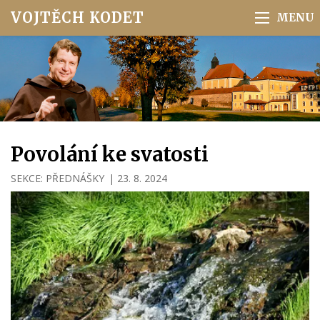
VOJTĚCH KODET
Povolání ke svatosti
SEKCE:
PŘEDNÁŠKY
|
23. 8. 2024