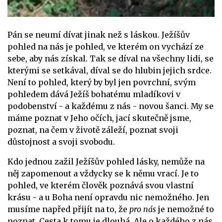
Pán se neumí dívat jinak než s láskou. Ježíšův
pohled na nás je pohled, ve kterém on vychází ze
sebe, aby nás získal. Tak se díval na všechny lidi, se
kterými se setkával, díval se do hlubin jejich srdce.
Není to pohled, který by byl jen povrchní, svým
pohledem dává Ježíš bohatému mladíkovi v
podobenství - a každému z nás - novou šanci. My se
máme poznat v Jeho očích, jací skutečně jsme,
poznat, na čem v životě záleží, poznat svoji
důstojnost a svoji svobodu.
Kdo jednou zažil Ježíšův pohled lásky, nemůže na
něj zapomenout a vždycky se k němu vrací. Je to
pohled, ve kterém člověk poznává svou vlastní
krásu - a u Boha není opravdu nic nemožného. Jen
musíme napřed přijít na to, že
pro nás
je nemožné to
poznat. Cesta k tomu
je dlouhá. Ale o každého z nás