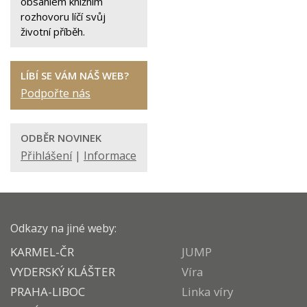
obsáhlém knižním
rozhovoru líčí svůj
životní příběh.
LÍBÍ SE VÁM NÁŠ WEB?
Podpořte nás
ODBĚR NOVINEK
Přihlášení
|
Informace
Odkazy na jiné weby:
KARMEL-ČR
JUMP
VYDERSKÝ KLÁŠTER
Víra
PRAHA-LIBOC
Linka víry