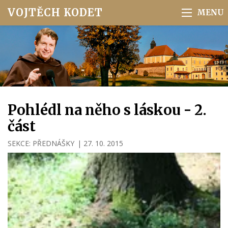
VOJTĚCH KODET
Pohlédl na něho s láskou - 2.
část
SEKCE:
PŘEDNÁŠKY
|
27. 10. 2015