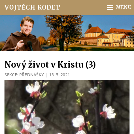
VOJTĚCH KODET
Nový život v Kristu (3)
SEKCE:
PŘEDNÁŠKY
|
15. 5. 2021