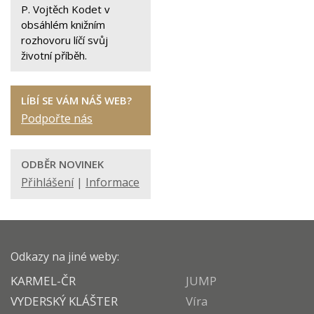
P. Vojtěch Kodet v
obsáhlém knižním
rozhovoru líčí svůj
životní příběh.
LÍBÍ SE VÁM NÁŠ WEB?
Podpořte nás
ODBĚR NOVINEK
Přihlášení
|
Informace
Odkazy na jiné weby:
KARMEL-ČR
JUMP
VYDERSKÝ KLÁŠTER
Víra