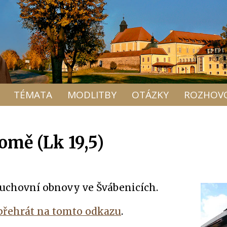
TÉMATA
MODLITBY
OTÁZKY
ROZHOV
omě (Lk 19,5)
 duchovní obnovy ve Švábenicích.
přehrát na tomto odkazu
.