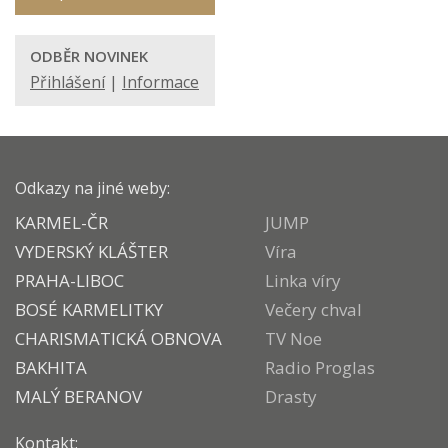
ODBĚR NOVINEK
Přihlášení
|
Informace
Odkazy na jiné weby:
KARMEL-ČR
JUMP
VYDERSKÝ KLÁŠTER
Víra
PRAHA-LIBOC
Linka víry
BOSÉ KARMELITKY
Večery chval
CHARISMATICKÁ OBNOVA
TV Noe
BAKHITA
Radio Proglas
MALÝ BERANOV
Drasty
Kontakt: