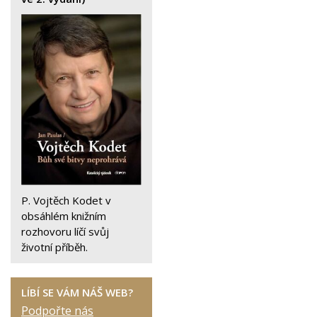
P. Vojtěch Kodet v
obsáhlém knižním
rozhovoru líčí svůj
životní příběh.
LÍBÍ SE VÁM NÁŠ WEB?
Podpořte nás