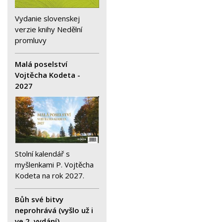
Vydanie slovenskej
verzie knihy Nedělní
promluvy
Malá poselství
Vojtěcha Kodeta -
2027
Stolní kalendář s
myšlenkami P. Vojtěcha
Kodeta na rok 2027.
Bůh své bitvy
neprohrává (vyšlo už i
ve 2. vydání)