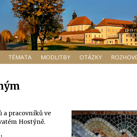
TÉMATA
MODLITBY
OTÁZKY
ROZHOV
cným
ů a pracovníků ve
 Svatém Hostýně.
u
.