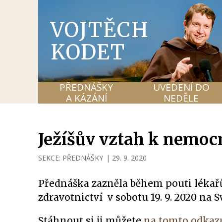
VOJTĚCH
KODET
PŘEDNÁŠKY
UVEDENÍ DO
A KÁZÁNÍ
NEDĚLE
Ježíšův vztah k nemo
SEKCE:
PŘEDNÁŠKY
|
29. 9. 2020
Přednáška zazněla během pouti lékař
zdravotnictví v sobotu 19. 9. 2020 na
Stáhnout si ji můžete
na tomto odkaz