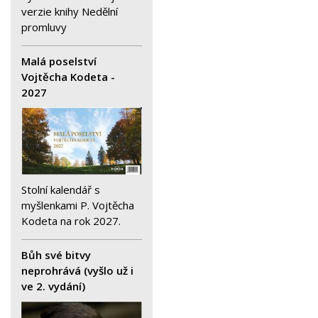
verzie knihy Nedělní
promluvy
Malá poselství
Vojtěcha Kodeta -
2027
Stolní kalendář s
myšlenkami P. Vojtěcha
Kodeta na rok 2027.
Bůh své bitvy
neprohrává (vyšlo už i
ve 2. vydání)