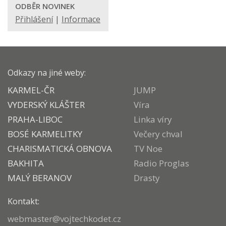
ODBĚR NOVINEK
Přihlášení
|
Informace
Odkazy na jiné weby:
KARMEL-ČR
JUMP
VYDERSKÝ KLÁŠTER
Víra
PRAHA-LIBOC
Linka víry
BOSÉ KARMELITKY
Večery chval
CHARISMATICKÁ OBNOVA
TV Noe
BAKHITA
Radio Proglas
MALÝ BERANOV
Drasty
Kontakt:
webmaster@vojtechkodet.cz