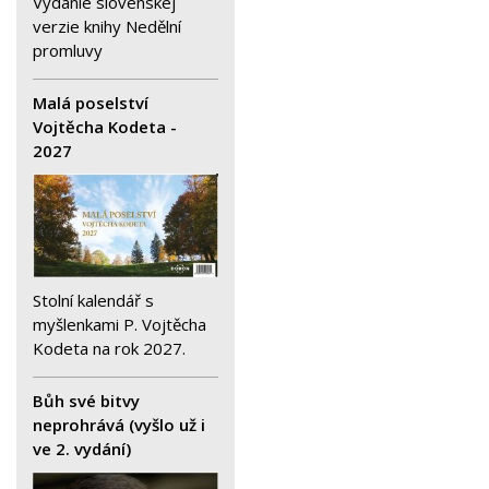
Vydanie slovenskej
verzie knihy Nedělní
promluvy
Malá poselství
Vojtěcha Kodeta -
2027
Stolní kalendář s
myšlenkami P. Vojtěcha
Kodeta na rok 2027.
Bůh své bitvy
neprohrává (vyšlo už i
ve 2. vydání)