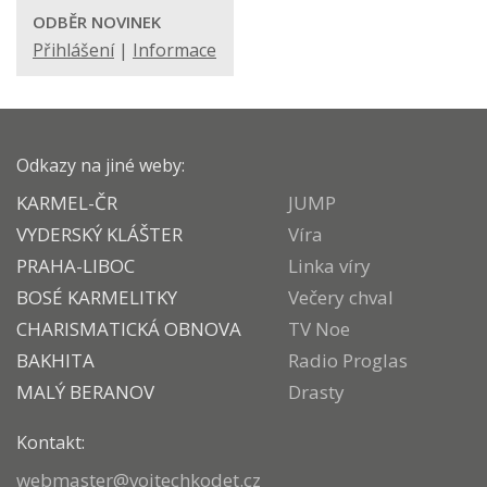
ODBĚR NOVINEK
Přihlášení
|
Informace
Odkazy na jiné weby:
KARMEL-ČR
JUMP
VYDERSKÝ KLÁŠTER
Víra
PRAHA-LIBOC
Linka víry
BOSÉ KARMELITKY
Večery chval
CHARISMATICKÁ OBNOVA
TV Noe
BAKHITA
Radio Proglas
MALÝ BERANOV
Drasty
Kontakt:
webmaster@vojtechkodet.cz