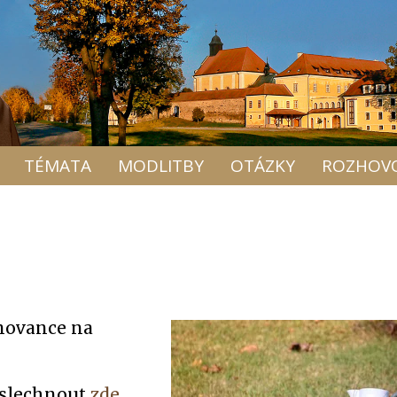
TÉMATA
MODLITBY
OTÁZKY
ROZHOV
movance na
oslechnout
zde
.