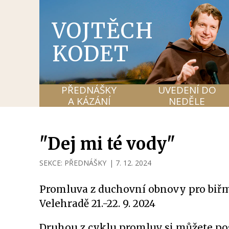
VOJTĚCH
KODET
PŘEDNÁŠKY
UVEDENÍ DO
A KÁZÁNÍ
NEDĚLE
"Dej mi té vody"
SEKCE:
PŘEDNÁŠKY
|
7. 12. 2024
Promluva z duchovní obnovy pro biř
Velehradě 21.-22. 9. 2024
Druhou z cyklu promluv si můžete p