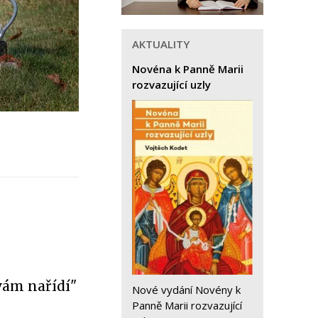
AKTUALITY
Novéna k Panně Marii
rozvazující uzly
vám nařídí"
Nové vydání Novény k
Panně Marii rozvazující