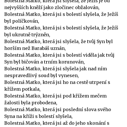
Bolestná Matko, která jsi slyšela, že Ježíš je od
nejvyšších kněží jako zločinec obžalován,
Bolestná Matko, která jsi s bolestí slyšela, že Ježíš
byl políčkován,
Bolestná Matko, která jsi s bolestí slyšela, že Ježíš
byl ukrutně trýzněn,
Bolestná Matko, která jsi slyšela, že tvůj Syn byl
horším než Barabáš uznán,
Bolestná Matko, která jsi s bolestí viděla jak tvůj
Syn byl bičován a trním korunován,
Bolestná Matko, která jsi slyšela jak nad ním
nespravedlivý soud byl vynesen,
Bolestná Matko, která jsi ho na cestě utrpení s
křížem potkala,
Bolestná Matko, která jsi pod křížem mečem
žalosti byla probodena,
Bolestná Matko, která jsi poslední slova svého
Syna na kříži s bolestí slyšela,
Bolestná Matko, která jsi až do jeho skonání s