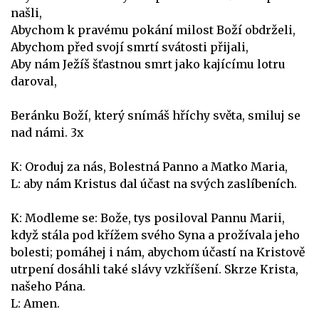
našli,
Abychom k pravému pokání milost Boží obdrželi,
Abychom před svojí smrtí svátosti přijali,
Aby nám Ježíš šťastnou smrt jako kajícímu lotru
daroval,
Beránku Boží, který snímáš hříchy světa, smiluj se
nad námi. 3x
K: Oroduj za nás, Bolestná Panno a Matko Maria,
L: aby nám Kristus dal účast na svých zaslíbeních.
K: Modleme se: Bože, tys posiloval Pannu Marii,
když stála pod křížem svého Syna a prožívala jeho
bolesti; pomáhej i nám, abychom účastí na Kristově
utrpení dosáhli také slávy vzkříšení. Skrze Krista,
našeho Pána.
L: Amen.