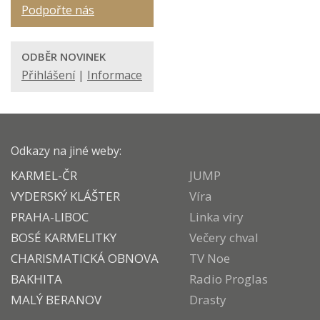
Podpořte nás
ODBĚR NOVINEK
Přihlášení
|
Informace
Odkazy na jiné weby:
KARMEL-ČR
JUMP
VYDERSKÝ KLÁŠTER
Víra
PRAHA-LIBOC
Linka víry
BOSÉ KARMELITKY
Večery chval
CHARISMATICKÁ OBNOVA
TV Noe
BAKHITA
Radio Proglas
MALÝ BERANOV
Drasty