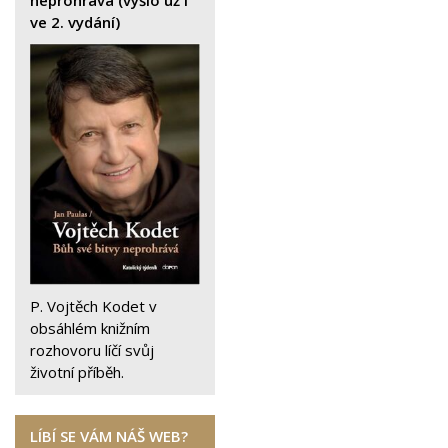
neprohrává (vyšlo už i
ve 2. vydání)
P. Vojtěch Kodet v
obsáhlém knižním
rozhovoru líčí svůj
životní příběh.
LÍBÍ SE VÁM NÁŠ WEB?