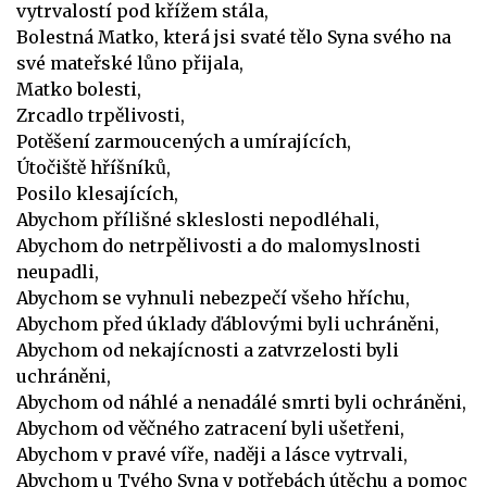
vytrvalostí pod křížem stála,
Bolestná Matko, která jsi svaté tělo Syna svého na
své mateřské lůno přijala,
Matko bolesti,
Zrcadlo trpělivosti,
Potěšení zarmoucených a umírajících,
Útočiště hříšníků,
Posilo klesajících,
Abychom přílišné skleslosti nepodléhali,
Abychom do netrpělivosti a do malomyslnosti
neupadli,
Abychom se vyhnuli nebezpečí všeho hříchu,
Abychom před úklady ďáblovými byli uchráněni,
Abychom od nekajícnosti a zatvrzelosti byli
uchráněni,
Abychom od náhlé a nenadálé smrti byli ochráněni,
Abychom od věčného zatracení byli ušetřeni,
Abychom v pravé víře, naději a lásce vytrvali,
Abychom u Tvého Syna v potřebách útěchu a pomoc