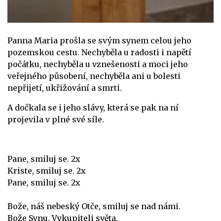
Panna Maria prošla se svým synem celou jeho
pozemskou cestu. Nechyběla u radosti i napětí
počátku, nechyběla u vznešenosti a moci jeho
veřejného působení, nechyběla ani u bolesti
nepřijetí, ukřižování a smrti.
A dočkala se i jeho slávy, která se pak na ní
projevila v plné své síle.
Pane, smiluj se. 2x
Kriste, smiluj se. 2x
Pane, smiluj se. 2x
Bože, náš nebeský Otče, smiluj se nad námi.
Bože Synu, Vykupiteli světa,